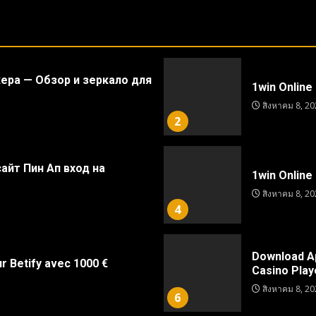
ера — Обзор и зеркало для
1win Online 
สิงหาคม 8, 20
2
айт Пин Ап вход на
1win Online 
สิงหาคม 8, 20
4
Download Ap
ur Betify avec 1000 €
Casino Play
สิงหาคม 8, 20
6