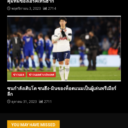
คุมทีมของเอริคเทนฮาก
พฤศจิกายน 3, 2023
2714
ข่าวบอล
ข่าวบอลต่างประเทศ
ซนกำลังเติบโต ซนฮึง-มินของท็อตแนมเป็นผู้เล่นพรีเมียร์
ลีก
ตุลาคม 31, 2023
2711
YOU MAY HAVE MISSED