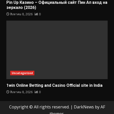
Pin Up Казино – Официальный сайт Пин Ап вход на
зеркало (2026)
สิงหาคม 8, 2026
0
Uncategorized
1win Online Betting and Casino Official site in India
สิงหาคม 8, 2026
0
Copyright © All rights reserved.
|
DarkNews
by AF
themes.