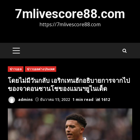
Skip
7mlivescore88.com
to
content
https://7mlivescore88.com
PRIMARY
MENU
ข่าวบอล
ข่าวบอลต่างประเทศ
โดยไม่มีวันกลับ เอริกเทนฮักอธิบายการจากไป
ของจาดอนซานโชของแมนฯยูไนเต็ด
admins
ธันวาคม 15, 2022
1 min read
1612