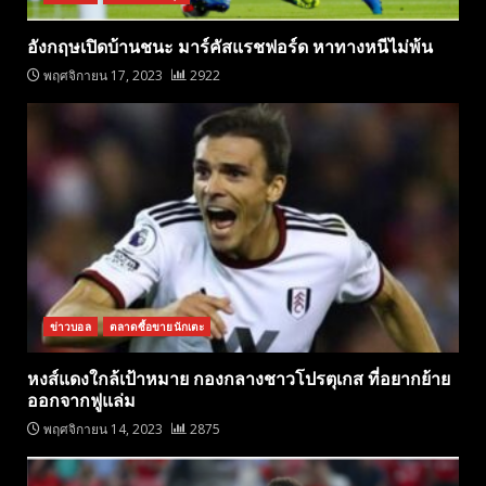
อังกฤษเปิดบ้านชนะ มาร์คัสแรชฟอร์ด หาทางหนีไม่พ้น
พฤศจิกายน 17, 2023
2922
ข่าวบอล
ตลาดซื้อขายนักเตะ
หงส์แดงใกล้เป้าหมาย กองกลางชาวโปรตุเกส ที่อยากย้าย
ออกจากฟูแล่ม
พฤศจิกายน 14, 2023
2875