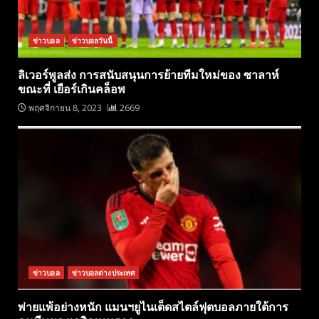
ข่าวบอล
ข่าวบอลวันนี้
ลิเวอร์พูลส่ง การสนับสนุนการย้ายทีมใหม่ของ ซาลาห์
ขณะที่ เยือร์เกินคล็อพ
พฤศจิกายน 8, 2023
2669
ข่าวบอล
ข่าวบอลต่างประเทศ
พ่ายแพ้อย่างหนัก แมนฯยูไนเต็ดสไตล์ฟุตบอลภายใต้การ