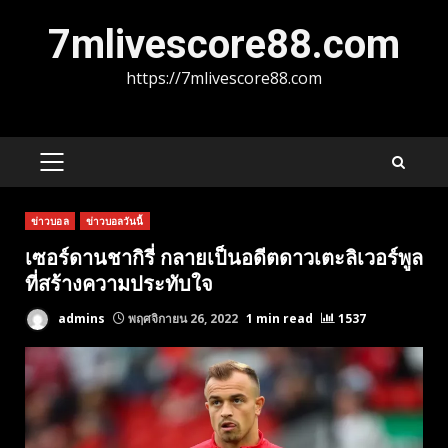
Skip
7mlivescore88.com
to
content
https://7mlivescore88.com
PRIMARY
MENU
ข่าวบอล
ข่าวบอลวันนี้
เซอร์ดานชากิรี่ กลายเป็นอดีตดาวเตะลิเวอร์พูล
ที่สร้างความประทับใจ
admins
พฤศจิกายน 26, 2022
1 min read
1537