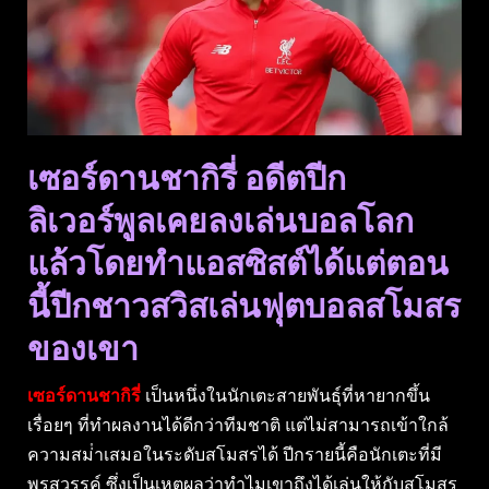
เซอร์ดานชากิรี่ อดีตปีก
ลิเวอร์พูลเคยลงเล่นบอลโลก
แล้วโดยทําแอสซิสต์ได้แต่ตอน
นี้ปีกชาวสวิสเล่นฟุตบอลสโมสร
ของเขา
เซอร์ดานชากิรี่
เป็นหนึ่งในนักเตะสายพันธุ์ที่หายากขึ้น
เรื่อยๆ ที่ทําผลงานได้ดีกว่าทีมชาติ แต่ไม่สามารถเข้าใกล้
ความสม่ําเสมอในระดับสโมสรได้ ปีกรายนี้คือนักเตะที่มี
พรสวรรค์ ซึ่งเป็นเหตุผลว่าทําไมเขาถึงได้เล่นให้กับสโมสร