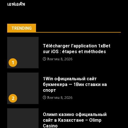
เอฟเอคัพ
TRENDING
Télécharger l’application 1xBet
sur iOS : étapes et méthodes
สิงหาคม 8, 2026
1
1Win официальный сайт
букмекера — 1Вин ставки на
спорт
2
สิงหาคม 8, 2026
Олимп казино официальный
сайт в Казахстане – Olimp
Casino