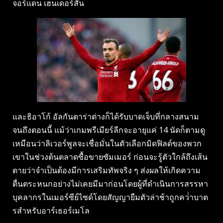
จอร์แดน เฮนเดอร์สัน
และธิอาโก้ อัลกันตาร่าต่างก็ได้รับบาดเจ็บที่กลางสนาม
จนถึงตอนนี้ แม้ว่าเกมพรีเมียร์ลีกจะอายุแค่ 14 นัดก็ตามดู
เหมือนว่าลิเวอร์พูลจะเชื่อมั่นในตัวเลือกมิดฟิลด์ของพวก
เขาในช่วงต้นตลาดซื้อขายซัมเมอร์ ก่อนจะรู้ตัวใกล้ถึงเส้น
ตายว่าจําเป็นต้องมีการเสริมทัพจริง ๆ ส่งผลให้เกิดความ
ตื่นตระหนกอย่างไม่เคยมีมาก่อนโดยผู้ที่ดําเนินการสรรหา
บุคลากรในเมอร์ซีย์ไซด์โดยสัญญายืมตัวล่าช้าถูกคว่ําบาต
รสําหรับอาร์เธอร์เมโล