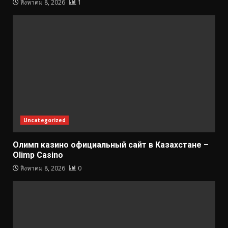
สิงหาคม 8, 2026
1
Uncategorized
Олимп казино официальный сайт в Казахстане –
Olimp Casino
สิงหาคม 8, 2026
0