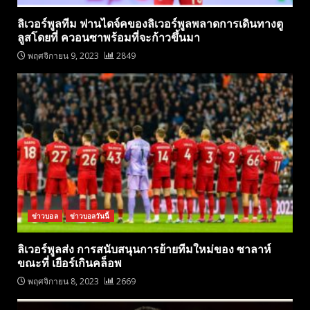
ลิเวอร์พูลทีม ฟานไดจ์คของลิเวอร์พูลพลาดการเดินทางตู
ลูสโดยที่ ควอนซาพร้อมที่จะก้าวขึ้นมา
พฤศจิกายน 9, 2023
2849
ข่าวบอล
ข่าวบอลวันนี้
ลิเวอร์พูลส่ง การสนับสนุนการย้ายทีมใหม่ของ ซาลาห์
ขณะที่ เยือร์เกินคล็อพ
พฤศจิกายน 8, 2023
2669