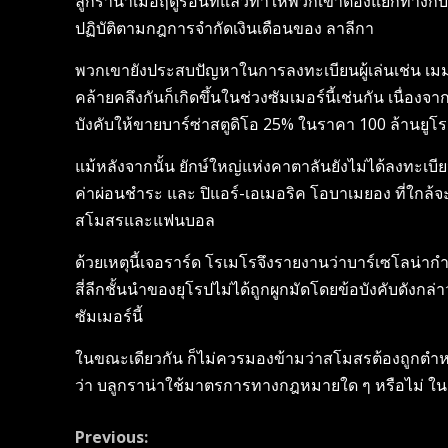
ลูกราน่าเมื่อฤดูร้อนที่แล้วทำให้พวกเขาต้องแยกทาง
ปฏิบัติตามกฎการจำกัดเงินเดือนของ ลาลีกา
พวกเขายังประสบปัญหาในการลงทะเบียนผู้เล่นเช่น เมมฟ
คล้ายคลึงกันก็เกิดขึ้นในช่วงซัมเมอร์นี้เช่นกัน เนื่อ
บังคับให้ขายบาร์ซ่าสตูดิโอ 25% ในราคา 100 ล้านยูโ
แม้หลังจากนั้น ยักษ์ใหญ่แห่งคาตาลันยังไม่ได้ลงทะเบ
ค่าผ่อนชำระ และ ปิแอร์-เอเมอริค โอบาเมยอง ที่ใกล้
สโมสรและแฟนบอล
ด้วยเหตุนี้เจอราร์ด โรเมโรจึงรายงานว่าบาร์เซโลน่าก
สี่ลีกชั้นนำของยุโรปไม่ได้ถูกผูกมัดโดยข้อบังคับดัง
ซัมเมอร์นี้
ในขณะเดียวกัน ก็ไม่ควรมองข้ามว่าสโมสรต้องถูกตำหน
ว่า บลูกราน่าใช้มาตรการทางกฎหมายใด ๆ หรือไม่ ในตอ
Continue
Previous: