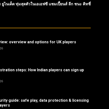
 ยูไนเต็ด ทุ่มสุดตัวในเอเอฟซี แชมเปี้ยนส์ ลีก ชนะ คิทชี่
view: overview and options for UK players
26
stration steps: How Indian players can sign up
26
ity guide: safe play, data protection & licensing
layers