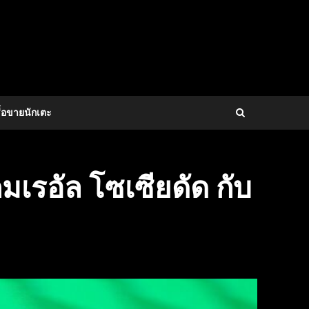
้อขายนักเตะ
เรอัล โซเซียดัด กับ