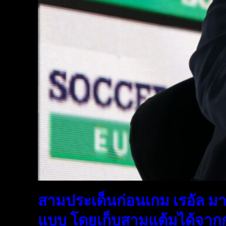
สามประเด็นก่อนเกม เรอัล มา
แบบ โดยเก็บสามแต้มได้จาก