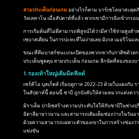
สามประเด็นก่อนเกม
อย่างไรก็ตาม บาร์เซโลน่าสะดุดก
วัลเลคาโน เมื่อสัปดาห์ที่แล้ว พวกเขามีการยิงเข้ากรอบ
การเริ่มต้นที่ไม่ดีสามารถพิสูจน์ได้ว่ามีค่าใช้จ่ายส
เซบาสเตียน ในการปะทะที่ไม่ง่ายเลย มิเกล เมอริโนและ
ขณะที่ทีมบาสก์ชนะเกมเปิดของพวกเขากับกาดิซด้วยการยิง
ประเด็นพูดคุย สามประเด็น ก่อนเกม ลีกนัดที่สองของ
1.รองเท้าใหญ่เติมมิดฟิลด์
เซร์คิโอ บุสเก็ตส์ เริ่มฤดูกาล 2022-23 ด้วยใบแดงกับ 
ในสัปดาห์นี้ ตอนนี้ ชาบี ถูกบังคับให้สวมหมวกแห่งความค
มิราเล็ม ปานิชสร้างความประทับใจให้กับชาบีในช่วงปรีซี
อิตาลีมายาวนาน และสามารถเติมเต็มช่องว่างในวันอ
ด้วยความสามารถเฉพาะตัวของเขาในการสร้างช่องว่าง
แข่งขัน