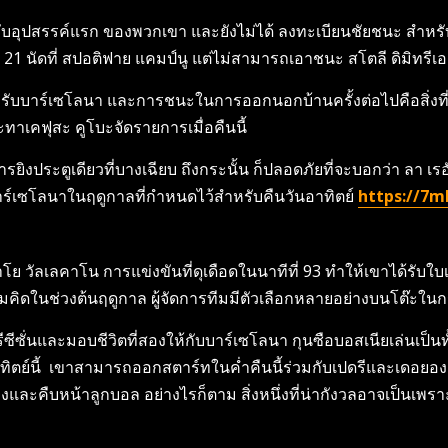
ับอุปสรรค์แรก ของพวกเขา และยังไม่ได้ ลงทะเบียนชัยชนะ สำหรับส
 21 นัดที่ สปอติฟาย แคมป์นู แต่ไม่สามารถเอาชนะ สโตลี ดิมิทรีเอฟส
ูงสำหรับบาร์เซโลนา และการชนะในการออกนอกบ้านครั้งต่อไปคือสิ่งท
ทาเคฟุสะ คูโบะจัดรายการเมื่อคืนนี้
ประตูเดียวที่บางเฉียบ ถึงกระนั้น ก็ปลอดภัยที่จะบอกว่า ลา เรอัล
บาร์เซโลนาในฤดูกาลที่กำหนดไว้สำหรับคืนวันอาทิตย์
https://7m
ราโย วัลเลคาโน การแข่งขันที่ดุเดือดในนาทีที่ 93 ทำให้เขาได้รับใ
ิดในช่วงต้นฤดูกาล ผู้จัดการทีมมีตัวเลือกหลายอย่างบนโต๊ะในกรณีที่
ซั่นและมอบชีวิตที่สองให้กับบาร์เซโลนา กุนซือบอสเนียเล่นเป็นทั้ง
าทิตย์นี้ เขาสามารถออกสตาร์ทในค่ำคืนนี้ร่วมกับเปดรีและเด
และคืบหน้าลูกบอล อย่างไรก็ตาม สิ่งหนึ่งที่น่ากังวลอาจเป็น