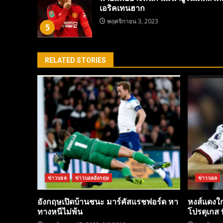
เอริคเทนฮาก
พฤศจิกายน 3, 2023
5
RELATED STORIES
ข่าวบอล
ข่าวบอลอังกฤษ
ข่าวบอล
อังกฤษเปิดบ้านชนะ มาร์คัสแรชฟอร์ด หา
หงส์แดงใ
ทางหนีไม่พ้น
โปรตุเกส 