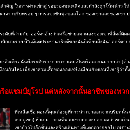
่วนสำคัญ ในการผ่านเข้าสู่ รอบรองชนะเลิศและกำลังถูกโน้มน้าว ใ
รณาจากบริบทรอบ ๆ การแข่งขันฟุตบอลโลก ของเขาและของเขา ปร
ในระดับที่สามกับ ออร์ตาอ้างว่าเครือข่ายแมวมองของเขาที่ลีดส์ต
ักเตะราย นี้”แม้แต่ประธานาธิบดีของฉันก็เขียนถึงฉัน” ออร์ตาบอกกับ
งสิ่งเดียว นั่นคือระดับร่างกาย เขาเคยเป็นทร็อตตอนมากกว่า [คำภาษ
อนกันไหมเมื่อเขาสวมเสื้อของอองเช่ร์เหมือนกับตอนที่เขารู้ว่าทั้
รือแชมป์ยุโรป แต่หลังจากนั้นอาชีพของพวกเข
ที่เหลือเชื่อ ตอนนี้คุณต้องดูที่การนำ เขาออกจากบริบทนั้น 
จากดูเขา) ห้าเกม บางทีพวกเขาอาจจะบอก ผมว่าเขาเป็นนัก
เขาก้าวไปอีกขั้นและสร้างเส้นทางที่แตกต่างออกไป เพรา