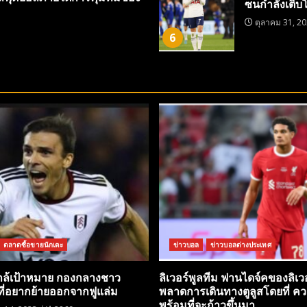
ซนกำลังเติบโ
ตุลาคม 31, 2
6
ตลาดซื้อขายนักเตะ
ข่าวบอล
ข่าวบอลต่างประเทศ
กล้เป้าหมาย กองกลางชาว
ลิเวอร์พูลทีม ฟานไดจ์คของลิเวอ
ที่อยากย้ายออกจากฟูแล่ม
พลาดการเดินทางตูลูสโดยที่ ค
พร้อมที่จะก้าวขึ้นมา