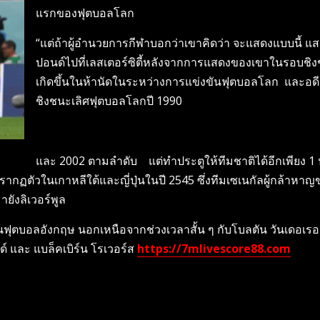
แรกของฟุตบอลโลก
“แต่ถ้าผู้อำนวยการกีฬาบอกว่าเขาคิดว่า จะแสดงแบบนี้ แ
ปอนด์ไปที่เลสเตอร์ซิตี้หลังจากการแสดงของเขาในรอบชิงชนะ
เกิดขึ้นในห้านัดในระหว่างการแข่งขันฟุตบอลโลก และอด
ชิงชนะเลิศฟุตบอลโลกปี 1990
และ 2002 ตามลำดับ แต่ทำประตูให้ทีมชาติได้อีกเพียง 1 ป
รากฏตัวในเกาหลีใต้และญี่ปุ่นในปี 2545 ซึ่งทีมเซเนกัลผู้กล้า
ยังลิเวอร์พูล
บนฟุตบอลอังกฤษ นอกเหนือจากช่วงเวลาสั้น ๆ กับโบลตัน วันเดอเรอร
ด์ และ แบล็คเบิร์น โรเวอร์ส
https://7mlivescore88.com