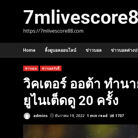
Skip
7mlivescore
to
content
https://7mlivescore88.com
Home
ลิ้งดูบอลออนไลน์
ข่าวบอล
ข่าวบอลต่างป
ข่าวบอล
ข่าวบอลวันนี้
วิคเตอร์ ออต้า ทำนาย
ยูไนเต็ดดู 20 ครั้ง
admins
ธันวาคม 19, 2022
1 min read
1707