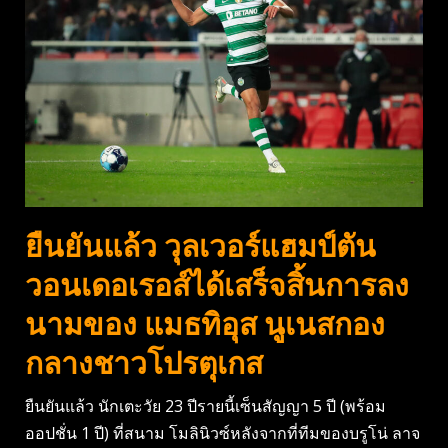
ยืนยันแล้ว วุลเวอร์แฮมป์ตัน
วอนเดอเรอส์ได้เสร็จสิ้นการลง
นามของ แมธทิอุส นูเนสกอง
กลางชาวโปรตุเกส
ยืนยันแล้ว นักเตะวัย 23 ปีรายนี้เซ็นสัญญา 5 ปี (พร้อม
ออปชั่น 1 ปี) ที่สนาม โมลินิวซ์หลังจากที่ทีมของบรูโน่ ลาจ