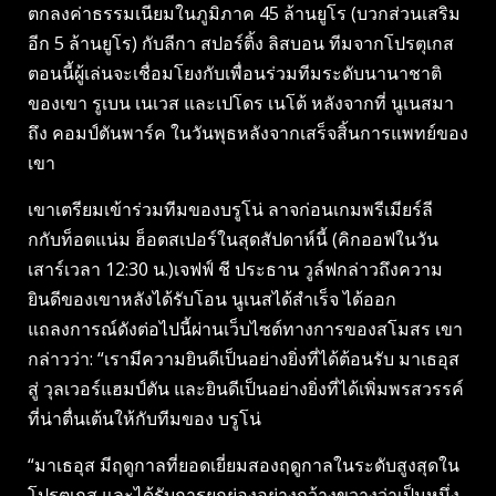
ตกลงค่าธรรมเนียมในภูมิภาค 45 ล้านยูโร (บวกส่วนเสริม
อีก 5 ล้านยูโร) กับลีกา สปอร์ติ้ง ลิสบอน ทีมจากโปรตุเกส
ตอนนี้ผู้เล่นจะเชื่อมโยงกับเพื่อนร่วมทีมระดับนานาชาติ
ของเขา รูเบน เนเวส และเปโดร เนโต้ หลังจากที่ นูเนสมา
ถึง คอมป์ตันพาร์ค ในวันพุธหลังจากเสร็จสิ้นการแพทย์ของ
เขา
เขาเตรียมเข้าร่วมทีมของบรูโน่ ลาจก่อนเกมพรีเมียร์ลี
กกับท็อตแน่ม ฮ็อตสเปอร์ในสุดสัปดาห์นี้ (คิกออฟในวัน
เสาร์เวลา 12:30 น.)เจฟฟ์ ชี ประธาน วูล์ฟกล่าวถึงความ
ยินดีของเขาหลังได้รับโอน นูเนสได้สำเร็จ ได้ออก
แถลงการณ์ดังต่อไปนี้ผ่านเว็บไซต์ทางการของสโมสร เขา
กล่าวว่า: “เรามีความยินดีเป็นอย่างยิ่งที่ได้ต้อนรับ มาเธอุส
สู่ วุลเวอร์แฮมป์ตัน และยินดีเป็นอย่างยิ่งที่ได้เพิ่มพรสวรรค์
ที่น่าตื่นเต้นให้กับทีมของ บรูโน่
“มาเธอุส มีฤดูกาลที่ยอดเยี่ยมสองฤดูกาลในระดับสูงสุดใน
โปรตุเกส และได้รับการยกย่องอย่างกว้างขวางว่าเป็นหนึ่ง