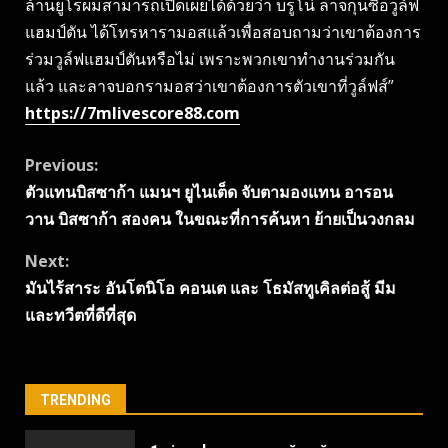
ล้านยูโรผมสามารถเปิดเผยได้ด้วยว่า บรูโน่ ลาจกุนซือวูล์ฟ
แฮมป์ตัน ได้โทรหารามอสแล้วเพื่อสอบถามว่าเขาต้องการ
ร่วมวูล์ฟแฮมป์ตันหรือไม่ เพราะพวกเขาทำงานร่วมกัน
แล้ว และลาจบอกรามอสว่าเขาต้องการตัวเขาที่วูล์ฟส์”
https://7mlivescore88.com
Continue
Previous:
ตัวแทนบิสซาก้า แมนฯ ยูไนเต็ด จับตามองแทน อารอน
Reading
วาน บิสซาก้า สองคน ในขณะที่การค้นหา ย้ายเป็นวงกลม
Next:
มันไร้สาระ อันโตนิโอ คอนเต และ โธมัสทูเคิลต่อสู้ มีม
และทวีตที่ดีที่สุด
TRENDING