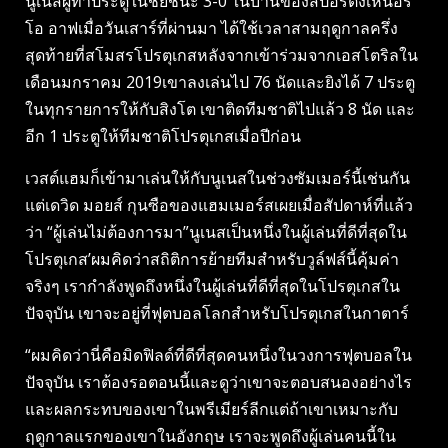
นูเนสผู้ทำประตูในชัยชนะ 3-0 ในบ้านของสปอร์ติ้งเหนือริ
โอ อาฟเมื่อวันเสาร์ที่ผ่านมา ได้ใช้เวลาสามฤดูกาลครึ่ง
สุดท้ายที่สโมสรโปรตุเกสหลังจากเข้าร่วมจากเอสโตริลใน
เดือนมกราคม 2019เขาลงเล่นไป 76 นัดและยิงได้ 7 ประตู
ในทุกรายการให้กับสิงโต เขาติดทีมชาติไปแล้ว 8 นัด และ
อีก 1 ประตูให้ทีมชาติโปรตุเกสเมื่อปีก่อน
เวสต์แฮมก็เข้ามาเล่นให้กับนูเนสในช่วงซัมเมอร์นี้เช่นกัน
แต่เดวิด มอยส์ กุนซือของแฮมเมอร์สเผยเมื่อสัปดาห์ที่แล้ว
ว่า “ผู้เล่นไม่ต้องการมา”นูเนสเป็นหนึ่งในผู้เล่นที่ดีที่สุดใน
โปรตุเกส’ผมคิดว่าสถิติการย้ายทีมสำหรับวูล์ฟส์นี้คุ้มค่า
จริงๆ เรากำลังพูดถึงหนึ่งในผู้เล่นที่ดีที่สุดในโปรตุเกสใน
ปัจจุบัน เขาจะอยู่ที่ฟุตบอลโลกสำหรับโปรตุเกสในกาตาร์
“ผมคิดว่านี่คือมิดฟิลด์ที่ดีที่สุดคนหนึ่งในวงการฟุตบอลใน
ปัจจุบัน เราต้องรอตอนนี้และดูว่าเขาจะตอบสนองอย่างไร
และผลกระทบของเขาในพรีเมียร์ลีกแต่ถ้าเขาเหมาะกับ
ฤดูกาลแรกของเขาในอังกฤษ เราจะพูดถึงผู้เล่นคนนี้ใน