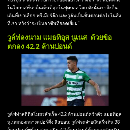
ในโอกาสที่น่าตื่นเต้นที่สุดในฟุตบอลโลก ดังนั้นเราจึงตื่น
เต้นที่เขาเลือก พรีเมียร์ลีก และวูล์ฟเป็นขั้นตอนต่อไปในสิ่ง
ที่เรา หวังว่าจะเป็นอาชีพที่ยอดเยี่ยม”
วูล์ฟลงนาม แมธทิอุส นูเนส ด้วยข้อ
ตกลง 42.2 ล้านปอนด์
วูล์ฟทำสถิติสโมสรสำเร็จ 42.2 ล้านปอนด์คว้าตัว แมธทิอุส
นูเนสกองกลางสปอร์ติ้ง ลิสบอน; วูล์ฟจะจ่ายเงินเริ่มต้น 38
ล้านปอนด์พร้อมส่วนเสริม 4.2 ล้านปอนด์ข้อตกลงสำหรับ