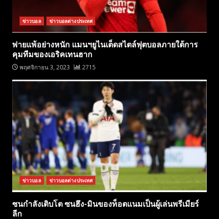
ข่าวบอล
ข่าวบอลต่างประเทศ
พ่ายแพ้อย่างหนัก แมนฯยูไนเต็ดสไตล์ฟุตบอลภายใต้การ
คุมทีมของเอริคเทนฮาก
พฤศจิกายน 3, 2023
2715
ข่าวบอล
ข่าวบอลต่างประเทศ
ซนกำลังเติบโต ซนฮึง-มินของท็อตแนมเป็นผู้เล่นพรีเมียร์
ลีก