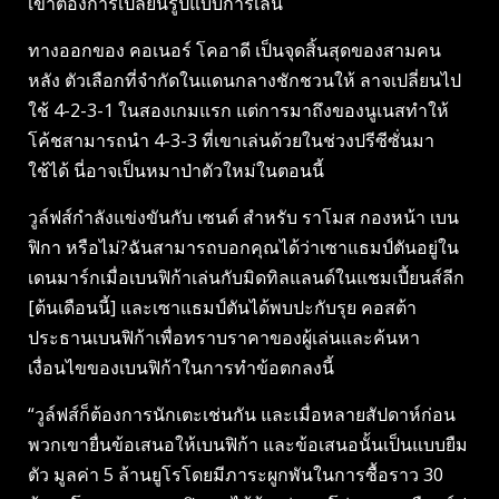
เขาต้องการเปลี่ยนรูปแบบการเล่น
ทางออกของ คอเนอร์ โคอาดี เป็นจุดสิ้นสุดของสามคน
หลัง ตัวเลือกที่จำกัดในแดนกลางชักชวนให้ ลาจเปลี่ยนไป
ใช้ 4-2-3-1 ในสองเกมแรก แต่การมาถึงของนูเนสทำให้
โค้ชสามารถนำ 4-3-3 ที่เขาเล่นด้วยในช่วงปรีซีซั่นมา
ใช้ได้ นี่อาจเป็นหมาป่าตัวใหม่ในตอนนี้
วูล์ฟส์กำลังแข่งขันกับ เซนต์ สำหรับ ราโมส กองหน้า เบน
ฟิกา หรือไม่?ฉันสามารถบอกคุณได้ว่าเซาแธมป์ตันอยู่ใน
เดนมาร์กเมื่อเบนฟิก้าเล่นกับมิดทิลแลนด์ในแชมเปี้ยนส์ลีก
[ต้นเดือนนี้] และเซาแธมป์ตันได้พบปะกับรุย คอสต้า
ประธานเบนฟิก้าเพื่อทราบราคาของผู้เล่นและค้นหา
เงื่อนไขของเบนฟิก้าในการทำข้อตกลงนี้
“วูล์ฟส์ก็ต้องการนักเตะเช่นกัน และเมื่อหลายสัปดาห์ก่อน
พวกเขายื่นข้อเสนอให้เบนฟิก้า และข้อเสนอนั้นเป็นแบบยืม
ตัว มูลค่า 5 ล้านยูโรโดยมีภาระผูกพันในการซื้อราว 30