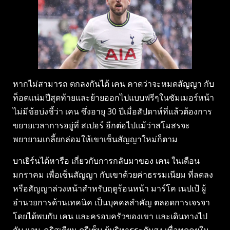
หากไม่สามารถ ตกลงกันได้ เคน คาดว่าจะหมดสัญญา กับ
ท็อตแน่มปีสุดท้ายและย้ายออกไปแบบฟรีๆในซัมเมอร์หน้า
ไม่มีข้อบ่งชี้ว่า เคน ซึ่งอายุ 30 ปีเมื่อสัปดาห์ที่แล้วต้องการ
ขยายเวลาการอยู่ที่ สเปอร์ อีกต่อไปแม้ว่าสโมสรจะ
พยายามเกลี้ยกล่อมให้เขาเซ็นสัญญาใหม่ก็ตาม
บาเยิร์นได้หารือ เกี่ยวกับการกลับมาของ เคน ในเดือน
มกราคม เพื่อเซ็นสัญญา กับเขาด้วยค่าธรรมเนียม ที่ลดลง
หรือสัญญาล่วงหน้าสำหรับฤดูร้อนหน้า มาร์โค เนปเป้ ผู้
อำนวยการด้านเทคนิค เป็นบุคคลสำคัญ ตลอดการเจรจา
โดยได้พบกับ เคน และครอบครัวของเขา และเดินทางไป