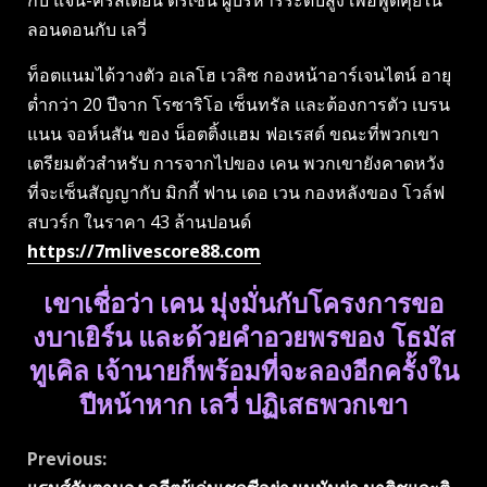
กับ แจน-คริสเตียน ดรีเซ็น ผู้บริหารระดับสูง เพื่อพูดคุยใน
ลอนดอนกับ เลวี่
ท็อตแนมได้วางตัว อเลโฮ เวลิซ กองหน้าอาร์เจนไตน์ อายุ
ต่ำกว่า 20 ปีจาก โรซาริโอ เซ็นทรัล และต้องการตัว เบรน
แนน จอห์นสัน ของ น็อตติ้งแฮม ฟอเรสต์ ขณะที่พวกเขา
เตรียมตัวสำหรับ การจากไปของ เคน พวกเขายังคาดหวัง
ที่จะเซ็นสัญญากับ มิกกี้ ฟาน เดอ เวน กองหลังของ โวล์ฟ
สบวร์ก ในราคา 43 ล้านปอนด์
https://7mlivescore88.com
เขาเชื่อว่า เคน มุ่งมั่นกับโครงการขอ
งบาเยิร์น และด้วยคำอวยพรของ โธมัส
ทูเคิล เจ้านายก็พร้อมที่จะลองอีกครั้งใน
ปีหน้าหาก เลวี่ ปฏิเสธพวกเขา
Continue
Previous: