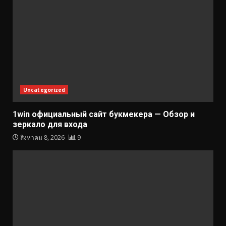
Uncategorized
1win официальный сайт букмекера — Обзор и
зеркало для входа
สิงหาคม 8, 2026
9