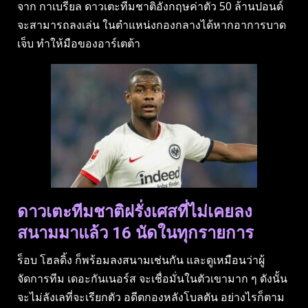
จาก กาเบรียล ดาวเตะทีมชาติอังกฤษค่าตัว 50 ล้านปอนด์
จะสามารถลงเล่น ในตําแหน่งกองกลางได้หากอาการบาด
เจ็บ ทําให้มือของอาร์เตต้า
ดาวเตะทีมชาติฝรั่งเศสที่ไม่เคยลง
สนามมาแล้ว 16 นัดในทุกรายการ
ร็อบ โฮลดิ้ง ก็พร้อมลงสนามเช่นกัน และดูเหมือนว่าผู้
จัดการทีม เดอะกันเนอร์ส จะเชื่อมั่นในตัวเขามาก ๆ ดังนั้น
จะไม่ลังเลที่จะเรียกตัว อดีตกองหลังโบลตัน อย่างไรก็ตาม