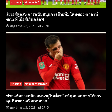
ข่าวบอล
ข่าวบอลวันนี้
ลิเวอร์พูลส่ง การสนับสนุนการย้ายทีมใหม่ของ ซาลาห์
ขณะที่ เยือร์เกินคล็อพ
พฤศจิกายน 8, 2023
2670
ข่าวบอล
ข่าวบอลต่างประเทศ
พ่ายแพ้อย่างหนัก แมนฯยูไนเต็ดสไตล์ฟุตบอลภายใต้การ
คุมทีมของเอริคเทนฮาก
พฤศจิกายน 3, 2023
2715