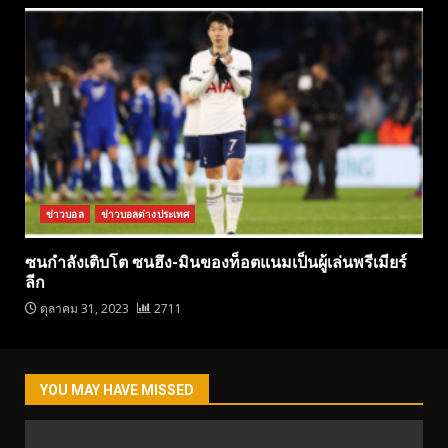
ข่าวบอล
ข่าวบอลต่างประเทศ
ซนกำลังเติบโต ซนฮึง-มินของท็อตแนมเป็นผู้เล่นพรีเมียร์
ลีก
ตุลาคม 31, 2023
2711
YOU MAY HAVE MISSED