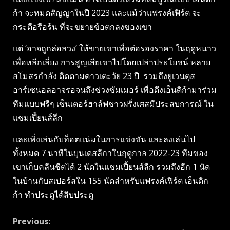
ก้า จะหมดสัญญาในปี 2023 และแม้ว่าแฟรงค์เฟิร์ต จะ
กระตือรือร้น ที่จะขยายข้อตกลงของเขา
แต่ ‘อาจถูกล่อลวง’ ให้ขายเขาเพื่อต่อรองราคา ในฤดูหนาว
เพื่อหลีกเลี่ยง การสูญเสียเขาไปโดยเปล่าประโยชน์ หลาย
สโมสรกําลัง ติดตามดาวเตะวัย 23 ปี รวมถึงยูเวนตุส
อาร์เซนอลอาจรอจนถึงช่วงซัมเมอร์ เพื่อดึงเอ็นดิก้ามาร่วม
ทีมแบบฟรีๆ เซ็นเตอร์ฮาล์ฟชาวฝรั่งเศสมีประสบการณ์ ใน
แชมเปี้ยนส์ลีก
และเพิ่งเล่นกับท็อตแน่มในการแข่งขัน และลงเล่นไป
ทั้งหมด 7 นาทีในบุนเดสลีกาในฤดูกาล 2022-23 ทีมของ
เขาเก็บคลีนชีตได้ 2 นัดในแชมเปี้ยนส์ลีก รวมถึงอีก 1 นัด
ในบ้านกับสเปอร์สใน 155 นัดสําหรับแฟรงค์เฟิร์ต เอ็นดิก
ก้า ทําประตูได้สิบประตู
Continue
Previous: