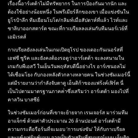
เรื่องนี้อาร์เตต้าไม่มีทรัพยากร ในการป้องกันมากนัก และ
ต้องใช้อย่างน้อยหนึ่ง ในพรีเมียร์ลีกของเขา เมื่อแข่งขันใน
ยูโรป้าลีก ทีมเยือนโบโด/กลิมท์เมื่อสัปดาห์ที่แล้ว ไวท์และ
ซาลิบาออกสตาร์ต ขณะที่กาเบรียลลงเล่นกับทีมนอร์เวย์ที่
เอมิเรตส์
กาเบรียลยังลงเล่นในเกมเปิดยุโรป ของเดอะกันเนอร์สที่
เอฟซี ซูริค และยังคงต้องรอดูว่าอาร์เตต้า จะลงสนามใน
เกมกับพีเอสวี ในเย็นวันพฤหัสบดีนี้อย่างไร อาร์เซนอลไม่
ได้เชื่อมโยง กับกองหลังตัวกลางหลายคน ในช่วงซัมเมอร์นี้
แต่มีรายงานว่ากําลังจับตาดู เอ็นดิก้าของแฟร้งค์เฟิร์ต นี่
เป็นไปตามมาตรฐานภาคค่ําซึ่งเสริมว่า อาร์เตต้า มองไปที่
คาลวิน บาสซีย์
ในช่วงซัมเมอร์ก่อนที่เขาจะย้ายจาก เรนเจอร์ส มาร่วมทีม
อาแจ็กซ์ ด้วยค่าตัวประมาณ 26 ล้านปอนด์ อาร์เตต้ามี
ความกระตือรือร้นที่จะมอบ ‘การแข่งขัน’ ให้กับกาเบรียล
และแข้งเฟร้นช์แมน อาจเป็นตัวเสริมที่สมบูรณ์แบบ เอ็นดิก