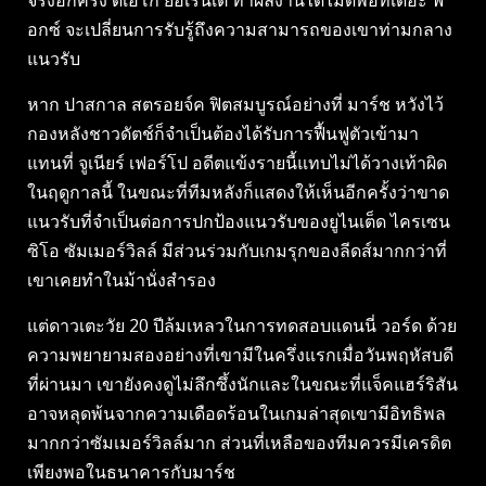
อกซ์ จะเปลี่ยนการรับรู้ถึงความสามารถของเขาท่ามกลาง
แนวรับ
หาก ปาสกาล สตรอยจ์ค ฟิตสมบูรณ์อย่างที่ มาร์ช หวังไว้
กองหลังชาวดัตช์ก็จําเป็นต้องได้รับการฟื้นฟูตัวเข้ามา
แทนที่ จูเนียร์ เฟอร์โป อดีตแข้งรายนี้แทบไม่ได้วางเท้าผิด
ในฤดูกาลนี้ ในขณะที่ทีมหลังก็แสดงให้เห็นอีกครั้งว่าขาด
แนวรับที่จําเป็นต่อการปกป้องแนวรับของยูไนเต็ด ไครเซน
ซิโอ ซัมเมอร์วิลล์ มีส่วนร่วมกับเกมรุกของลีดส์มากกว่าที่
เขาเคยทําในม้านั่งสํารอง
แต่ดาวเตะวัย 20 ปีล้มเหลวในการทดสอบแดนนี่ วอร์ด ด้วย
ความพยายามสองอย่างที่เขามีในครึ่งแรกเมื่อวันพฤหัสบดี
ที่ผ่านมา เขายังคงดูไม่ลึกซึ้งนักและในขณะที่แจ็คแฮร์ริสัน
อาจหลุดพ้นจากความเดือดร้อนในเกมล่าสุดเขามีอิทธิพล
มากกว่าซัมเมอร์วิลล์มาก ส่วนที่เหลือของทีมควรมีเครดิต
เพียงพอในธนาคารกับมาร์ช