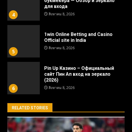
букмекера — Обзор и зеркало
для входа
4
สิงหาคม 8, 2026
1win Online Betting and Casino
Official site in India
สิงหาคม 8, 2026
5
Pin Up Казино – Официальный
сайт Пин Ап вход на зеркало
(2026)
6
สิงหาคม 8, 2026
RELATED STORIES