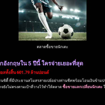
ตลาดซื้อขายนักเตะ
อังกฤษใน 5 ปีนี้ ใครจ่ายเยอะที่สุด
ลทั้งสิ้น 601.79 ล้านปอนด์
ซิตี้ ที่มีประธานสโมสรสายเปย์อย่างท่านชีคพร้อมโอนเงินข้ามประเ
าจยังไม่ตรงตามเป้าที่วางไว้ทำให้ตลาด
ซื้อขายแลกเปลี่ยนนักเตะ
ใ