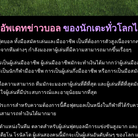
อัพเดทข่าวบอล
ของนักเตะทั่วโลกไว
บอล ทั้งมือสมัครเล่นและมืออาชีพ เป็นที่ต้องการตัวสูงเนื่องจากค
งจากทีมต่างๆ กำลังมองหาผู้เล่นที่มีความสามารถมากขึ้นเรื่อยๆ
รเป็นผู้เล่นมืออาชีพ ผู้เล่นมืออาชีพมักจะทำเงินได้มากกว่าผู้เล่
เป็นนักกีฬามืออาชีพ การเป็นผู้เล่นกึ่งมืออาชีพ หรือการเป็นมือสม
ือความสามารถ ทีมมักจะมองหาผู้เล่นที่ดีที่สุด และผู้เล่นที่ดีที่สุด
ผู้เล่นที่มีประสบการณ์และอายุน้อยมากที่สุด
ะการสำหรับความต้องการนี้คือฟุตบอลเป็นหนึ่งในกีฬาที่ได้รับคว
คนสามารถทำเงินได้มากมาย
้ตำแหน่งในทีม ตลาดสำหรับผู้เล่นฟุตบอลมีการแข่งขันสูงมาก และผู้เ
ิสเตียโน โรนัลโด ผู้เล่นสองคนนี้มักจะเป็นผู้เล่นอันดับต้นๆ ของโล