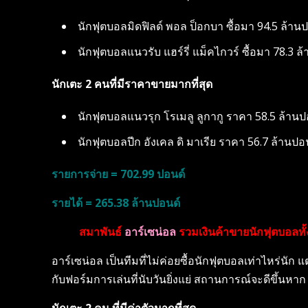
นักฟุตบอลมิดฟิลด์ พอล ป็อกบา ซื้อมา 94.5 ล้าน
นักฟุตบอลแนวรับ แฮร์รี่ แม็คไกวร์ ซื้อมา 78.3 ล
นักเตะ 2 คนที่มีราคาขายมากที่สุด
นักฟุตบอลแนวรุก โรเมลู ลูกากู ราคา 58.5 ล้านป
นักฟุตบอลปีก อังเคล ดิ มาเรีย ราคา 56.7 ล้านปอ
รายการจ่าย = 702.99 ปอนด์
รายได้ = 265.38 ล้านปอนด์
สมาพันธ์
อาร์เซน่อล
รวมเงินค้าขายนักฟุตบอลทั้
อาร์เซน่อล เป็นทีมที่ไม่ค่อยซื้อนักฟุตบอลเท่าไหร่นัก 
กับฟอร์มการเล่นที่นับวันยิ่งแย่ สถานการณ์จะดีขึ้นหาก ได
นักเตะ 2 คน ที่มีค่าตัวมากที่สุด