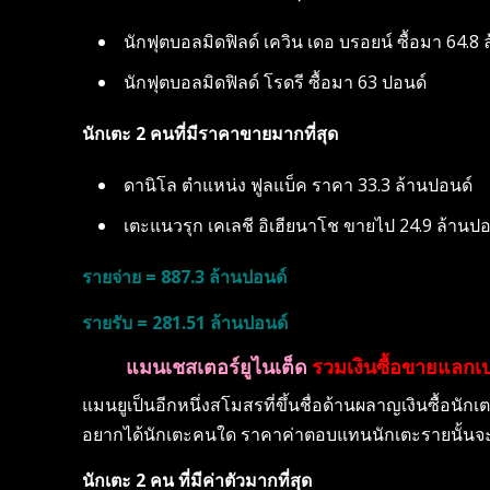
นักฟุตบอลมิดฟิลด์ เควิน เดอ บรอยน์ ซื้อมา 64.8
นักฟุตบอลมิดฟิลด์ โรดรี ซื้อมา 63 ปอนด์
นักเตะ 2 คนที่มีราคาขายมากที่สุด
ดานิโล ตำแหน่ง ฟูลแบ็ค ราคา 33.3 ล้านปอนด์
เตะแนวรุก เคเลชี อิเฮียนาโช ขายไป 24.9 ล้านปอ
รายจ่าย = 887.3 ล้านปอนด์
รายรับ = 281.51 ล้านปอนด์
แมนเชสเตอร์ยูไนเต็ด
รวมเงินซื้อขายแลกเปล
แมนยูเป็นอีกหนึ่งสโมสรที่ขึ้นชื่อด้านผลาญเงินซื้อนักเต
อยากได้นักเตะคนใด ราคาค่าตอบแทนนักเตะรายนั้นจะ
นักเตะ 2 คน ที่มีค่าตัวมากที่สุด