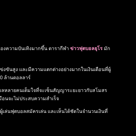
ของความบันเทิงมากขึ้น ดารากีฬา
ข่าวฟุตบอลยุโร
มัก
ข่งขันสูง และมีความแตกต่างอย่างมากในเงินเดือนที่ผู้
0 ล้านดอลลาร์
กฟุตบอลหลายคนเต็มใจที่จะเซ็นสัญญาระยะยาวกับสโมสร
หมือนจะไม่ประสบความสำเร็จ
ผู้เล่นฟุตบอลสมัครเล่น และเห็นได้ชัดในจำนวนเงินที่