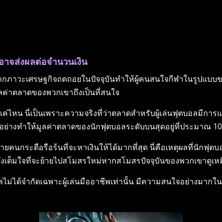
่อาจส่งผลต่อจำนวนเงิน
งจากภาวะเศรษฐกิจถดถอยในปัจจุบันทำให้ผู้คนสนใจกีฬาในรูปแบบ
มูลค่าตลาดของพวกเขาถึงเป็นที่สนใจ
ค่ไหน นี่เป็นเพราะความจริงที่ว่าตลาดสำหรับผู้เล่นฟุตบอลมีการแ
ย่างทำให้มูลค่าตลาดของนักฟุตบอลระดับบนสุดอยู่ที่ประมาณ 10
ายคนกระตือรือร้นที่จะหาเงินให้ได้มากที่สุด นี่คือเหตุผลที่นั
ึงเต็มใจที่จะย้ายไปสโมสรใหม่หากสโมสรปัจจุบันของพวกเขาดูเ
อลไม่ได้จำกัดเฉพาะผู้เล่นมืออาชีพเท่านั้น มีความสนใจอย่างมากใน