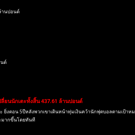
 ล้านปอนด์
นด์
ี่ยนนักเตะทั้งสิ้น 437.61 ล้านปอนด์
ะ ยิ่งตอน 5ปีหลังพวกเขาเดินหน้าทุ่มเงินคว้านักฟุตบอลตามเป้าหมาย 
มากขึ้นโดยทันที