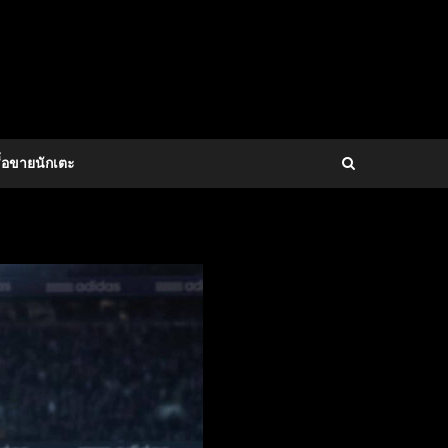
้อขายนักเตะ