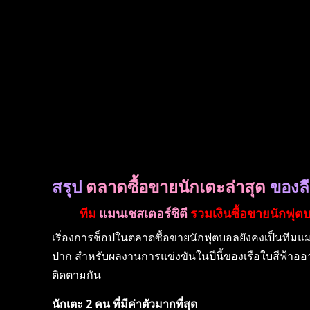
สรุป
ตลาดซื้อขายนักเตะล่าสุด
ของลีก
ทีม
แมนเชสเตอร์ซิตี
รวมเงินซื้อขายนักฟุตบอ
เริ่องการช็อปในตลาดซื้อขายนักฟุตบอลยังคงเป็นทีมแมน
ปาก สำหรับผลงานการแข่งขันในปีนี้ของเรือใบสีฟ้าออ
ติดตามกัน
นักเตะ 2 คน ที่มีค่าตัวมากที่สุด