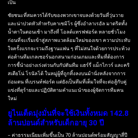
เป็น
ชัยชนะที่สมควรได้รับของพวกเขาจบลงด้วยวันที่วุ่นวาย
และน่าปวดหัวสำหรับคาเซมิโร ผู้ซึ่งอำลาเรอัล มาดริดทั้ง
น้ำตาในตอนเช้า มาถึงที่ โอลด์แทรฟฟอร์ด หลายชั่วโมง
ก่อนที่จะเริ่มเข้าสู่สภาพแวดล้อมใหม่ของเขา ความประทับ
ใจครั้งแรกจะรวมถึงฐานแฟน ๆ ที่ไม่สนใจด้วยการประท้วง
ต่อต้านทีมเกลเซอร์นอกสนามก่อนเกมและทีมที่ต้องการ
การชี้นำอย่างเร่งด่วนกับกัปตันทีม แฮร์รี่ แม็กไกวร์ และคริ
สเตียโน่ โรนัลโด้ ในหมู่ผู้ที่ถูกทิ้งลงบนม้านั่งหลังจากการ
ถ่อมตน ที่เบรนท์ฟอร์ด แต่ยังเป็นทีมที่เต็มใจที่จะต่อสู้กับคู่
แข่งที่ดุร้ายและปฏิบัติตามคำแนะนำของผู้จัดการทีมคน
ใหม่
ยูไนเต็ดมุ่งมั่นที่จะใช้เงินทั้งหมด 142.8
ล้านปอนด์สำหรับเด็กอายุ 30 ปี
– ค่าธรรมเนียมเพิ่มขึ้นเป็น 70 ล้านปอนด์พร้อมสัญญาสี่ปี