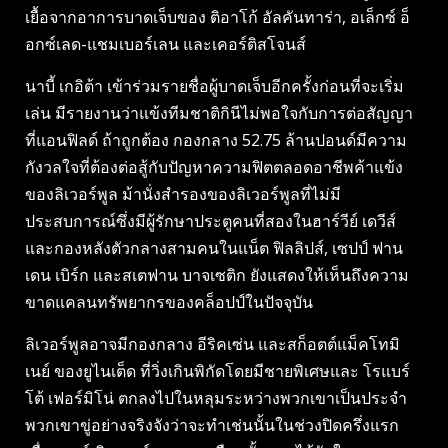
เยื้อจากอาการบาดเจ็บของ ติอาโก้ อัลคันทาร่า, อเล็กซ์ อ็
อกซ์เลด-แชมเบอร์เลน และเคอร์ติสโจนส์
นาบี้ เกอิต้า เข้าร่วมรายชื่อผู้บาดเจ็บอีกครั้งก่อนที่จะเริ่ม
เล่น มีรายงานว่าแข้งทีมชาติกินีไม่พอใจกับการต่อสัญญา
ที่แอนฟิลด์ ถ้าถูกต้อง กองกลาง 52.75 ล้านปอนด์มีความ
กังวลใจที่ต้องต่อสู้กับปัญหาความฟิตตลอดอาชีพค้าแข้ง
ของลิเวอร์พูล ม้านั่งสำรองของลิเวอร์พูลที่ไม่มี
ประสบการณ์ซึ่งมีผู้รักษาประตูคนที่สองในฮาร์วีย์ เดวีส์
และกองหลังตัวกลางสามคนในแน็ต ฟิลลิปส์, เซปป์ ฟาน
เดน เบิร์ก และสเตฟาน บาจเซติก ยังแสดงให้เห็นถึงความ
ขาดแคลนทรัพยากรของคล็อปป์ในปัจจุบัน
ลิเวอร์พูลอาจมีกองกลาง อีริคเซ่น และสก็อตต์แม็คโทมิ
เนย์ ของยูไนเต็ด ที่วิ่งเกินพิกัดโดยมีชายพิเศษและ โรแบร์
โต้ เฟอร์มิโน่ ตกลงไปในหลุมระหว่างพวกเขาเป็นประจำ
พวกเขาขู่อย่างจริงจังว่าจะทำเช่นนั้นในช่วงปิดครึ่งแรก