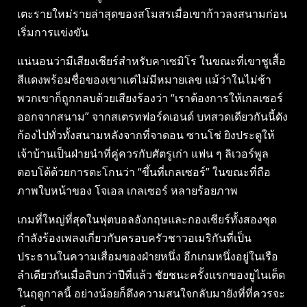
เตะรายใหม่รายล่าสุดของสโมสรเมื่อเขาก้าวลงสนามก่อน
เริ่มการแข่งขัน
แน่นอนว่ามีเสียงเชียร์สำหรับคาเซมิโร ในขณะที่เขาชูเสื้อ
สีแดงพร้อมชื่อของเขาแต่ไม่มีหมายเลข แม้ว่าในไม่ช้า
พวกเขาก็ถูกกลบด้วยเสียงร้องว่า “เราต้องการให้เกลเซอร์
ออกจากสนาม” จากสเตรทฟอร์ดเอนด์ บทสวดเดียวกันนี้ดัง
ก้องไปทั่วทั้งสนามหลังจากที่จาดอน ซานโช่ ยิงประตูให้
เจ้าบ้านเป็นฝ่ายนำที่คู่ควรกับศัตรูเก่า แฟน ๆ ลิเวอร์พูล
ตอบโต้ด้วยการตะโกนว่า “ขึ้นที่เกลเซอร์” ในขณะที่ถือ
ภาพใบหน้าของ โจเอล เกลเซอร์ หลายร้อยภาพ
เกมที่ใหญ่ที่สุดในฟุตบอลอังกฤษและกองเชียร์ทั้งสองชุด
กำลังร้องเพลงเกี่ยวกับครอบครัวชาวอเมริกันที่เป็น
ประธานในความเสื่อมของฝ่ายหนึ่ง อีกเกมหนึ่งอยู่ในเรือ
ลำเดียวกันเมื่อสิบกว่าปีที่แล้ว ชัยชนะครั้งแรกของยูไนเต็ด
ในฤดูกาลนี้ อย่างน้อยก็ดึงความสนใจกลับมายังที่ที่ควรจะ