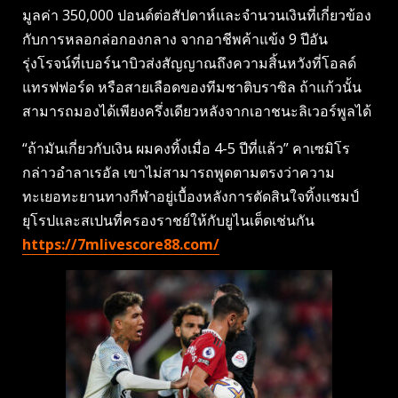
มูลค่า 350,000 ปอนด์ต่อสัปดาห์และจำนวนเงินที่เกี่ยวข้อง
กับการหลอกล่อกองกลาง จากอาชีพค้าแข้ง 9 ปีอัน
รุ่งโรจน์ที่เบอร์นาบิวส่งสัญญาณถึงความสิ้นหวังที่โอลด์
แทรฟฟอร์ด หรือสายเลือดของทีมชาติบราซิล ถ้าแก้วนั้น
สามารถมองได้เพียงครึ่งเดียวหลังจากเอาชนะลิเวอร์พูลได้
“ถ้ามันเกี่ยวกับเงิน ผมคงทิ้งเมื่อ 4-5 ปีที่แล้ว” คาเซมิโร
กล่าวอำลาเรอัล เขาไม่สามารถพูดตามตรงว่าความ
ทะเยอทะยานทางกีฬาอยู่เบื้องหลังการตัดสินใจทิ้งแชมป์
ยุโรปและสเปนที่ครองราชย์ให้กับยูไนเต็ดเช่นกัน
https://7mlivescore88.com/