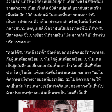
ยังโอลด์ แทร็ฟฟอร์ดในเย็นวันศุกร์ โดยทางสโมสรเตรียม
จ่ายค่าธรรมเนียมเริ่มต้น 60ล้านปอนด์ บวกกับส่วนเสริม
เพิ่มเติมอีก 10ล้านปอนด์ ในขณะที่หลายคนมองว่านี่
เป็นการอัพเกรดที่จำเป็นอย่างมากสำหรับยูไนเต็ดในช่วง
กลางสนาม แต่ซูเนสส์เชื่อว่ามันเป็นข้อตกลงที่ไม่ดีสำหรับ
ปีศาจแดง ซึ่งเขาเชื่อว่าได้จ่ายเงิน “เงินมากเกินไป” สำหรับ
บริการของเขา
“คุณได้รับ ‘สเตดี้ เอ็ดดี้’” บัณฑิตบอกทอล์คสปอร์ต “เขาเล่น
กับผู้เล่นที่ยอดเยี่ยม เขาไม่ใช่ผู้เล่นที่ยอดเยี่ยม เขาไม่เคย
เป็นผู้เล่นที่ยอดเยี่ยมเลย ฉันเห็นเขาเป็น ‘สเตดี้ เอ็ดดี้’ ที่จะ
ช่วยให้ ยูไนเต็ด แข็งแกร่งขึ้นในตำแหน่งกองกลาง “ผมไม่
คิดว่าเขามีช่วงจ่ายบอลที่ยอดเยี่ยม ผมไม่คิดว่าเขาจะให้
คนอื่นเล่น โดยเฉพาะเรอัลมาดริดและกองกลางนั้นเต็มไป
ด้วยประเภทฟุตบอล ฉันเห็นเขาเป็น ‘สเตดี้ เอ็ดดี้’