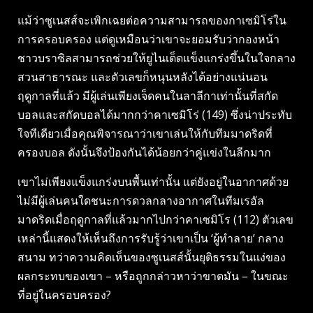
แม้ว่าซูเนสส์จะเพิกเฉยต่อความสามารถของกาเซมิโร่ใน
การครอบครอง แต่ดูเหมือนว่าเขาจะยอมรับว่ากองหน้า
ชาวบราซิลสามารถช่วยให้ยูไนเต็ดแข็งแกร่งขึ้นในใจกลาง
สวนสาธารณะ และตัวเลขก็หนุนหลังได้อย่างแน่นอน
ฤดูกาลที่แล้ว มีผู้เล่นเพียงเจ็ดคนในลาลีกาเท่านั้นที่สกัด
บอลและสกัดบอลได้มากกว่าคาเซมิโร่ (149) ซึ่งน่าประทับ
ใจทีเดียวเมื่อคุณพิจารณาว่าเขาเล่นให้กับทีมมาดริดที่
ครองบอล ดังนั้นจึงป้องกันได้น้อยกว่าคู่แข่งในลีกมาก
เขาไม่เพียงแข็งแกร่งบนพื้นเท่านั้น แต่ยังอยู่ในอากาศด้วย
ไม่มีผู้เล่นคนใดชนะการดวลกลางอากาศในทีมเรอัล
มาดริดเมื่อฤดูกาลที่แล้วมากไปกว่าคาเซมิโร (112) ตัวเลข
เหล่านี้แสดงให้เห็นถึงการรับรู้ว่าเขาเป็น ‘ผู้ทำลาย’ กลาง
สนาม ทว่าความคิดเห็นของซูเนสส์นั้นยุติธรรมในแง่ของ
ผลกระทบของเขา – หรือถูกกล่าวหาว่าขาดมัน – ในขณะ
ที่อยู่ในครอบครอง?