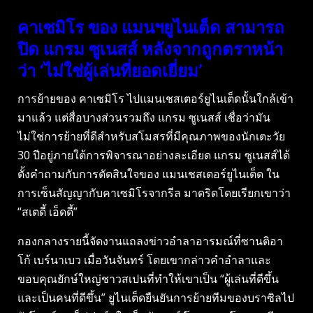
คาเซมิโร ของ แมนฯยูไนเต็ด สามารถ
ปิด แกรม ซูเนสส์ หลังจากถูกตราหน้า
ว่า ‘ไม่ใช่ผู้เล่นที่ยอดเยี่ยม’
การย้ายของ คาเซมิโร ไปแมนเชสเตอร์ยูไนเต็ดนั้นใกล้เข้า
มาแล้ว แต่สื่อบางส่วนรวมถึง แกรม ซูเนสส์ เชื่อว่ามัน
ไม่ใช่การย้ายที่ดีสำหรับสโมสรที่มีคุณภาพของนักเตะวัย
30 ปีอยู่ภายใต้การพิจารณาอย่างละเอียด แกรม ซูเนสส์ได้
ตั้งคำถามกับการตัดสินใจของ แมนเชสเตอร์ยูไนเต็ด ใน
การเซ็นสัญญากับคาเซมิโรจากรีล มาดริดโดยเรียกเขาว่า
“สเตดี้ เอ็ดดี้”
กองกลางรายนี้จัดงานแถลงข่าวอำลาอารมณ์ที่ซานติอา
โก้ เบร์นาเบว เมื่อวันจันทร์ โดยเขากล่าวคำอำลาและ
ขอบคุณยักษ์ใหญ่ชาวสเปนที่ทำให้เขาเป็น “ผู้เล่นที่ดีขึ้น
และเป็นคนที่ดีขึ้น” ยูไนเต็ดยืนยันการย้ายทีมของบราซิลไป