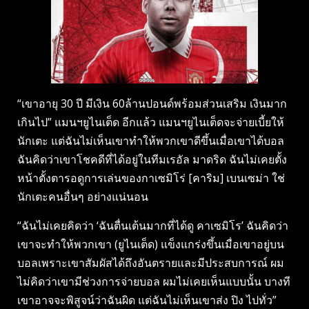
“เขาอายุ 30 ปี มีเงิน 60ล้านปอนด์พร้อมส่วนเสริม เงินมาก
เกินไป” แมนฯยูไนเต็ด อีกแล้ว แมนฯยูไนเต็ดจะจ่ายเบี้ยให้
นักเตะ แต่ฉันไม่เห็นเขาทำให้พวกเขาดีขึ้นเมื่อเขาได้บอล
ฉันคิดว่าเขาโชคดีที่ได้อยู่ในทีมเรอัล มาดริด ฉันไม่เคยตั้ง
หน้าตั้งตารอดูการเล่นของกาเซมิโร่ [คาริม] เบนเซม่า ใช่
นักเตะคนอื่นๆ อย่างแน่นอน
“ฉันไม่เคยคิดว่า ‘ฉันตื่นเต้นมากที่ได้ดู คาเซมิโร’ ฉันคิดว่า
เขาจะทำให้พวกเขา (ยูไนเต็ด) แข็งแกร่งขึ้นเมื่อเขาอยู่บน
บอลเพราะเขาสัมผัสได้ถึงอันตรายและมีประสบการณ์ ผม
ไม่คิดว่าเขามีช่วงการจ่ายบอล ผมไม่เคยเห็นแบบนั้น บางที
เขาอาจจะพิสูจน์ว่าฉันผิด แต่ฉันไม่เห็นเขาส่ง ปิง ไปทั่ว”