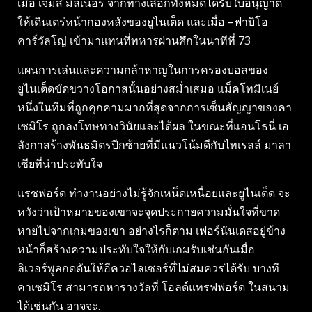
เมื่อ เจมส์ มิลเนอร์ จากทางเลือกทั้งหมดได้รับใบอนุญาต
ให้เดินเตร่หน้ากองหลังของยูไนเต็ด และเมื่อ –ฟาบิโอ
คาร์วัลโญ่ เข้ามาแทนที่ทหารผ่านศึกในนาทีที่ 73
แผนการเล่นและความกล้าหาญในการครองบอลของ
ยูไนเต็ดขัดขวางโอกาสนั้นอย่างสม่ำเสมอ แม็คโทมิเนย์
หนึ่งในทีมที่ถูกคุกคามมากที่สุดจากการเซ็นสัญญาของคา
เซมิโร ถูกลงโทษทางวินัยและได้ผล ในขณะที่แอนโธนี่ เอ
ลังกาสร้างพันธมิตรปีกซ้ายที่มีแนวโน้มดีกับไทเรลล์ มาลา
เซียที่น่าประทับใจ
แรชฟอร์ด ทำงานอย่างไม่รู้จักเหน็ดเหนื่อยและยูไนเต็ด จะ
หวังว่าเป้าหมายของเขาจะจุดประกายความมั่นใจที่ขาด
หายไปจากเกมของเขา อย่างไรก็ตาม เฟอร์นันเดสอยู่ข้าง
หน้าก็สร้างความประทับใจให้กับเกมรับเช่นกันเมื่อ
ลิเวอร์พูลกดดันให้อีควอไลเซอร์ที่ไม่สมควรได้รับ บางที
คาเซมิโร สามารถหารางวัลที่ โอลด์แทรฟฟอร์ด ในสนาม
ได้เช่นกัน อาจจะ.