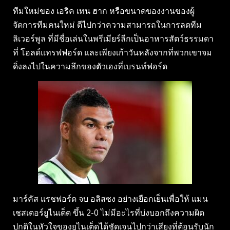
ทีมใหม่ของ เอริค เทน ฮาก หรือขนาดของงานของผู้
จัดการทีมคนใหม่ ดีไปกว่าความสามารถในการลดทีม
ลิเวอร์พูล ที่มีชื่อเล่นในพรีเมียร์ลีกเป็นอาหารสัตว์ธรรมดา
ที่ โอลด์แทรฟฟอร์ด และเพียงเก้าวันหลังจากที่พวกเขาจม
ดิ่งลงไปในความลึกของตัวเองที่เบรนท์ฟอร์ด
มาร์คัส แรชฟอร์ด จบ อลิสซง อย่างเยือกเย็นเพื่อให้ แมน
เชสเตอร์ยูไนเต็ด ขึ้น 2-0 ไม่มีอะไรที่บ่งบอกถึงความผิด
ปกติในหัวใจของยูไนเต็ดได้ชัดเจนไปกว่าเสียงที่ต้อนรับนัก