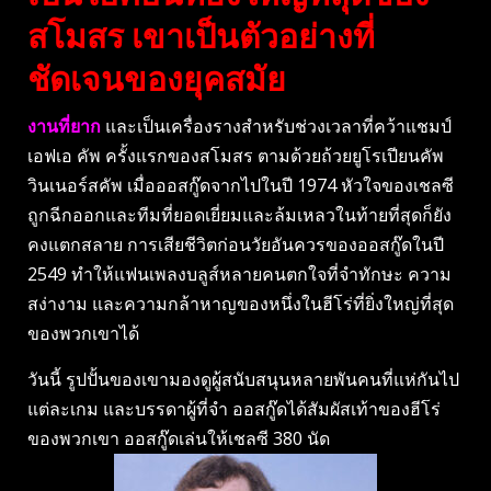
สโมสร เขาเป็นตัวอย่างที่
ชัดเจนของยุคสมัย
งานที่ยาก
และเป็นเครื่องรางสำหรับช่วงเวลาที่คว้าแชมป์
เอฟเอ คัพ ครั้งแรกของสโมสร ตามด้วยถ้วยยูโรเปียนคัพ
วินเนอร์สคัพ เมื่อออสกู๊ดจากไปในปี 1974 หัวใจของเชลซี
ถูกฉีกออกและทีมที่ยอดเยี่ยมและล้มเหลวในท้ายที่สุดก็ยัง
คงแตกสลาย การเสียชีวิตก่อนวัยอันควรของออสกู๊ดในปี
2549 ทำให้แฟนเพลงบลูส์หลายคนตกใจที่จำทักษะ ความ
สง่างาม และความกล้าหาญของหนึ่งในฮีโร่ที่ยิ่งใหญ่ที่สุด
ของพวกเขาได้
วันนี้ รูปปั้นของเขามองดูผู้สนับสนุนหลายพันคนที่แห่กันไป
แต่ละเกม และบรรดาผู้ที่จำ ออสกู๊ดได้สัมผัสเท้าของฮีโร่
ของพวกเขา ออสกู๊ดเล่นให้เชลซี 380 นัด