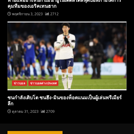
พ่ายแพ้อย่างหนัก แมนฯยูไนเต็ดสไตล์ฟุตบอลภายใต้การ
คุมทีมของเอริคเทนฮาก
พฤศจิกายน 3, 2023
2712
ข่าวบอล
ข่าวบอลต่างประเทศ
ซนกำลังเติบโต ซนฮึง-มินของท็อตแนมเป็นผู้เล่นพรีเมียร์
ลีก
ตุลาคม 31, 2023
2709