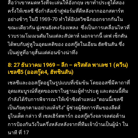
สื่อว่าเขาหมดหวังที่จะเล่นให้อังกฤษ เขาทำประตูได้สอง
ครั้งให้เชลซี ซึ่งกำลังเข้าสู่ฟอร์มที่ดีหลังจากออกสตาร์ท
อย่างช้าๆ ในปี 1969-70 ทำให้อิปสวิชฉีกออกจากกันใน
ขณะเดียวกัน ฝูงชนยังคงร้องเพลง ซึ่งเป็นการเคลื่อนไหวที่
รวบรวมโมเมนตัมในแต่ละสัปดาห์ นอกจากนี้ เดฟ เซ็กตัน
ได้พบกับคู่หูในอุดมคติของ ออสกู๊ดในเอียน ฮัตชินสัน ซึ่ง
เป็นคู่หูที่อายุสั้นแต่ค่อนข้างน่าทึ่ง
8: 27 ธันวาคม 1969 – ลีก – คริสตัล พาเลซ 1 (ควีน)
เชลซี5 (ออสกู๊ด4, ฮัทชินสัน)
เชลซีและออสกู๊ดอยู่ในรูปแบบที่เข้มข้น โดยออสซี่มีคาถาที่
อุดมสมบูรณ์ที่สุดของเขาในฐานะผู้ทำประตู และตอนนี้ทีม
กำลังได้รับการพิจารณาให้เข้าชิงตำแหน่ง “ตอนนี้เชลซี
เป็นภัยคุกคามอย่างแท้จริง” ผู้ช่วยผู้จัดการทีมของลีดส์
ยูไนเต็ด กล่าว ที่ เซลเฮิร์ตพาร์ก ออสกู๊ดวิ่งจลาจลต่อต้าน
การป้องกันวังในครึ่งหลังหลังจากที่ทีมเจ้าบ้านเป็นผู้นำ ใน
นาที ที่ 17