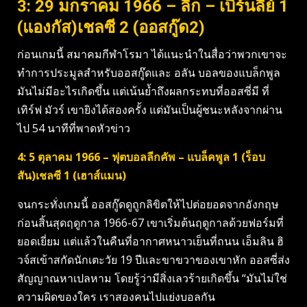
3: 29 มกราคม 1966 – ลีก – เบิร์นลีย์ 1
(แองกัส)เชลซี 2 (ออสกู๊ด2)
ก่อนเกมนี้ สมาคมกีฬาโรมา ได้แนะนำในสื่อว่าพวกเขาจะ
ทำการประมูลสำหรับออสกู๊ดและ อลัน บอลของแบล็กพูล
มันไม่มีอะไรเกิดขึ้น แต่เน้นย้ำถึงผลกระทบที่ออสซี่มี ที่
เทิร์ฟ มัวร์ เขายิงได้สองครั้ง แต่มันเป็นผู้ชนะหลังจากผ่าน
ไป 54 นาทีที่พาดหัวข่าว
4: 5 ตุลาคม 1966 – ฟุตบอลลีกคัพ – แบล็คพูล 1 (ร็อบ
สัน)เชลซี 1 (เฮาส์แมน)
จนกระทั่งเกมนี้ ออสกู๊ดดูถูกลิขิตให้ไปต่อยอดจากอังกฤษ
ก่อนสิ้นสุดฤดูกาล 1966-67 เขาเริ่มต้นฤดูกาลด้วยฟอร์มที่
ยอดเยี่ยม แต่แล้วในคืนที่อากาศหนาวเย็นที่ถนน เอ็มลิน ฮิ
วจ์สเข้าสกัดนักเตะวัย 19 ปีและขาขวาของเขาหัก ออสซี่ส่ง
สัญญาณหาเปลหาม โดยรู้ว่ามีสิ่งเลวร้ายเกิดขึ้น “มันไม่ใช่
ความผิดของใคร เราสองคนไปแย่งบอลกัน