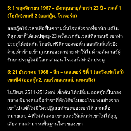
5: 1 พฤศจิกายน 1967 – อังกฤษอายุต่ำกว่า 23 ปี – เวลส์ 1
(โธมัส)เชลซี 2 (ออสกู๊ด, โรเจอร์ส)
ออสกู๊ดใช้เวลาเพื่อฟื้นความมั่นใจหลังจากที่ขาหัก แต่ใน
ที่สุดเขาก็ได้แคปชุดยู-23 ครั้งแรกกับเวลส์ที่สวอนซี เขาทำ
ประตูได้เช่นกัน โดยจับฟรีคิกของจอห์น ฮอลลินส์แล้วยิง
ด้วยเท้าซ้ายเข้ามุมบนของตาข่าย ทำให้ไมค์ วอล์คเกอร์ผู้
รักษาประตูไม่มีโอกาส ดอน โรเจอร์สทำอีกประตู
6: 21 ธันวาคม 1968 – ลีก – เลสเตอร์ ซิตี้ 1 (สตริงเฟลโลว์)
เชลซี4 (ออสกู๊ด2, เบอร์เชอแนลล์, แทมบลิง)
ในปีพ.ศ. 2511-2512เดฟ เซ็กตัน ได้เปลี่ยน ออสกู๊ดเป็นกอง
กลาง มีบางคนเชื่อว่าขาที่หักได้ขโมยอะไรบางอย่างจาก
เขาไป แต่ก็ไม่มีใครปฏิเสธทักษะของเขาได้ สวมเสื้อ
หมายเลข 4 ที่ไม่คุ้นเคย เขาแสดงให้เห็นว่าเขาไม่ได้สูญ
เสียความสามารถพื้นฐานใดๆ ของเขา