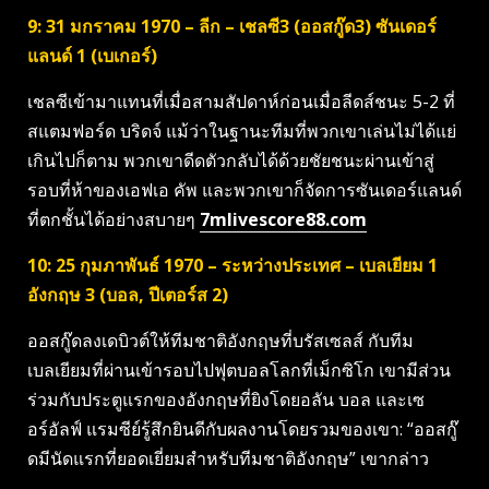
9: 31 มกราคม 1970 – ลีก – เชลซี3 (ออสกู๊ด3) ซันเดอร์
แลนด์ 1 (เบเกอร์)
เชลซีเข้ามาแทนที่เมื่อสามสัปดาห์ก่อนเมื่อลีดส์ชนะ 5-2 ที่
สแตมฟอร์ด บริดจ์ แม้ว่าในฐานะทีมที่พวกเขาเล่นไม่ได้แย่
เกินไปก็ตาม พวกเขาดีดตัวกลับได้ด้วยชัยชนะผ่านเข้าสู่
รอบที่ห้าของเอฟเอ คัพ และพวกเขาก็จัดการซันเดอร์แลนด์
ที่ตกชั้นได้อย่างสบายๆ
7mlivescore88.com
10: 25 กุมภาพันธ์ 1970 – ระหว่างประเทศ – เบลเยียม 1
อังกฤษ 3 (บอล, ปีเตอร์ส 2)
ออสกู๊ดลงเดบิวต์ให้ทีมชาติอังกฤษที่บรัสเซลส์ กับทีม
เบลเยียมที่ผ่านเข้ารอบไปฟุตบอลโลกที่เม็กซิโก เขามีส่วน
ร่วมกับประตูแรกของอังกฤษที่ยิงโดยอลัน บอล และเซ
อร์อัลฟ์ แรมซีย์รู้สึกยินดีกับผลงานโดยรวมของเขา: “ออสกู๊
ดมีนัดแรกที่ยอดเยี่ยมสำหรับทีมชาติอังกฤษ” เขากล่าว