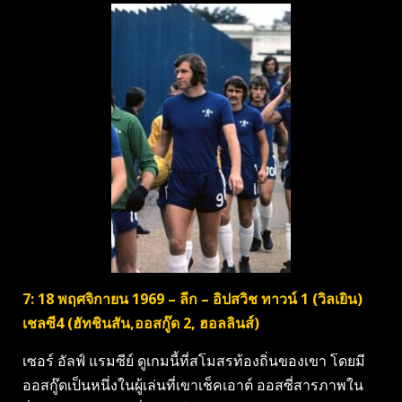
7: 18 พฤศจิกายน 1969 – ลีก – อิปสวิช ทาวน์ 1 (วิลเยิน)
เชลซี4 (ฮัทชินสัน,ออสกู๊ด 2, ฮอลลินส์)
เซอร์ อัลฟ์ แรมซีย์ ดูเกมนี้ที่สโมสรท้องถิ่นของเขา โดยมี
ออสกู๊ดเป็นหนึ่งในผู้เล่นที่เขาเช็คเอาต์ ออสซี่สารภาพใน