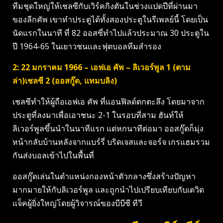
ทีมชุดใหญ่ให้เชลซีกับเวิร์คกิงตันในช่วงแปดปีที่ผ่านมา
ของลีกคัพ เขาทำประตูได้ทั้งสองประตูในรีเพลย์นี้ โดยเป็น
นัดแรกในนาที ที่ 82 ออสซี่ทำไปแล้วประมาณ 30 ประตูใน
ปี 1964-65 ในเยาวชนและฟุตบอลทีมสำรอง
2: 22 มกราคม 1966 – เอฟเอ คัพ – ลิเวอร์พูล 1 (ตาม
ล่า)เชลซี 2 (ออสกู๊ด, แทมบลิง)
เชลซีทำให้ผู้ถือเอฟเอ คัพ ที่แอนฟิลด์ตกตะลึง โดยมาจาก
ประตูที่ลงมาเพื่อเอาชนะ 2-1 ในรอบที่สาม ฮันท์ให้
ลิเวอร์พูลขึ้นนำในนาทีแรก แต่หกนาทีต่อมา ออสกู๊ดก็มุ่ง
หน้ากลับบ้านหลังจากแบร์รี่ บริดเจสและจอร์จ เกรแฮมรวม
กันส่งบอลเข้าไปในพื้นที่
ออสกู๊ดเล่นในตำแหน่งกองหน้าตัวกลางซึ่งสร้างปัญหา
มากมายให้กับลิเวอร์พูล และถูกนำไปเปรียบเทียบกับเดวิด
แจ็คผู้ยิ่งใหญ่โดยผู้วิจารณ์ของบีบีซี ทีวี