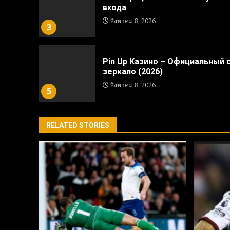
входа
สิงหาคม 8, 2026
3
Pin Up Казино – Официальный с
зеркало (2026)
สิงหาคม 8, 2026
5
RELATED STORIES