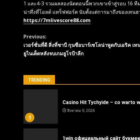
1 และ4-3 รวมผลสองนัดตอนนี้พวกเขาเข้าสู่รอบ 16 ที
น่าทึ่งที่โอลด์ แทร็ฟฟอร์ด นับตั้งแต่การมาถึงของเ
https://7mlivescore88.com
Continue
Previous:
เวอร์ชั่นที่ดี สิ่งที่ชาบี กุนซือบาร์เซโลน่าพูดกับเอริค
Reading
ยูไนเต็ดหลังจบเกมยูโรป้าลีก
TRENDING
Casino Hit Tychyide – co warto w
สิงหาคม 9, 2026
1
1win официальный сайт букмек