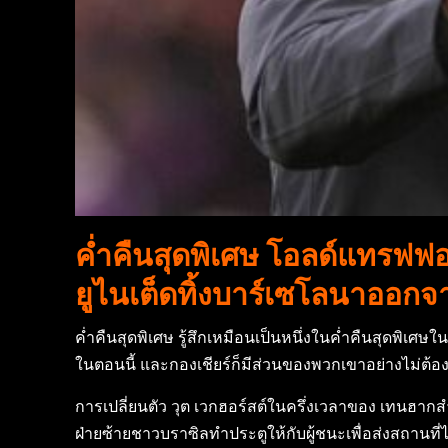
ค่ำคืนสุดพิเศษ โอลด์แทรฟฟอ
ยูไนเต็ดทิ้งบาร์เซโลนาออกจา
ค่ำคืนสุดพิเศษ รู้สึกเหมือนเป็นหนึ่งในค่ำคืนสุดพิเศ
ในตอนนี้ และกองเชียร์ก็มีส่วนของพวกเขาอย่างไม่ต้อง
การเปลี่ยนตัว วุต เวกฮอร์สต์ในครึ่งเวลาของ เทนฮาก
ฝ่ายซ้ายชาวบราซิลทำประตูให้กับผู้ชนะเพื่อส่งสถานที