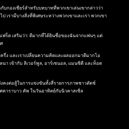
ากกับกองเชียร์สำหรับบทบาทที่พวกเขาเล่นเขากล่าวว่า
ออกไป เรามีบางสิ่งที่พิเศษระหว่างพวกเขาและเรา พวกเขา
นเฟร็ด เสริมว่า: ดีมากที่ได้ยินชื่อของฉันจากแฟนๆ แต่
ิศ
วงพักครึ่ง และเราเปลี่ยนความคิดและผลออกมาดีมากโอ
นา เข้ากับ ลิเวอร์พูล, อาร์เซนอล, แมนซิตี และท็อต
งคงต่อสู้ในการแข่งขันทั้งสี่รายการภาพชาวดัตช์
ลิศคาราบาว คัพ ในวันอาทิตย์กับนิวคาสเซิ่ล