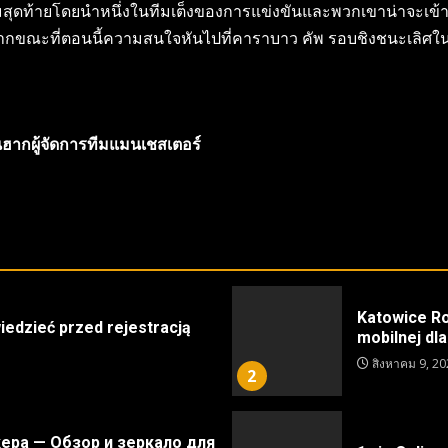
มสุดท้ายโดยนำหนึ่งในทีมเต็งของการแข่งขันและพวกเขาน่าจะเข้า
ทนฮากขณะที่ตอนนี้ความสนใจหันไปที่คาราบาว คัพ รอบชิงชนะเลิศใน
 เทนฮากผู้จัดการทีมแมนเชสเตอร์
Katowice Roy
iedzieć przed rejestracją
mobilnej dl
สิงหาคม 9, 20
2
ера — Обзор и зеркало для