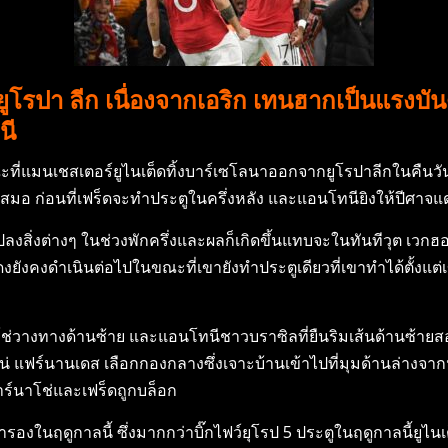
ูโรปา ลีก เนื่องจากเอริก เทนฮากเป็นแรงบั
นี
ะที่แมนเชสเตอร์ยูไนเต็ดทิ้งบาร์เซโลนาออกจากยูโรปาลีกในคืนว
มอ ก่อนที่เฟร็ดจะทำประตูในครึ่งหลัง และแอนโทนียิงให้ปีศาจแดง
สิ่งต่างๆ ในช่วงพักครึ่งและผลก็เกิดขึ้นแทบจะในทันทีวุต เวกฮอ
ยังคงดำเนินต่อไปในขณะที่เขายังทำประตูเดียวที่เขาทำได้ตั้งแต่เข้
างทางด้านซ้าย และแอนโทนีชาวบราซิลที่ยืนริมเส้นด้านซ้ายสองน
แฟร์นานเดส เลือกกองกลางซึ่งเจาะบ้านเข้าไปที่มุมด้านล่างจากนั้
าร์นาโช่และเฟร็ดถูกบล็อก
ตัวสำรองในฤดูกาลนี้ ซึ่งมากกว่าบิ๊กไฟว์ยุโรป 5 ประตูในฤดูกาลนี้