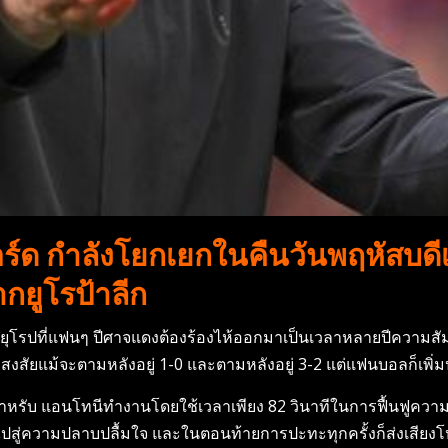
ร์ด กำลังโยกเยกในคืนวันพฤหัสบดี
กยูโรป้าลีก
ษในยุโรปที่แฟนๆ ปีศาจแดงต้องร้องไห้ออกมาเป็นเวลาหลายปีความสัมพ
สงสัยแม้จะตามหลังอยู่ 1-0 และตามหลังอยู่ 3-2 แต่แฟนบอลก็เพิ่มป
สำหรับ แอนโทนีทำงานโดยใช้เวลาเพียง 82 วินาทีในการฟื้นฟูความ
่ไปสู่ความปลาบปลื้มใจ และในตอนท้ายการปะทะทุกครั้งก็ส่งเสียงโห