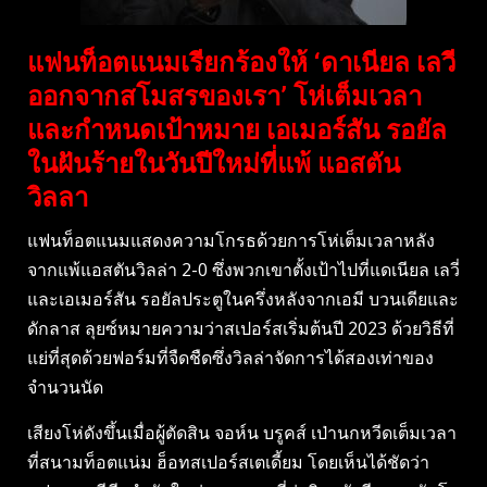
แฟนท็อตแนมเรียกร้องให้ ‘ดาเนียล เลวี
ออกจากสโมสรของเรา’ โห่เต็มเวลา
และกำหนดเป้าหมาย เอเมอร์สัน รอยัล
ในฝันร้ายในวันปีใหม่ที่แพ้ แอสตัน
วิลลา
แฟนท็อตแนมแสดงความโกรธด้วยการโห่เต็มเวลาหลัง
จากแพ้แอสตันวิลล่า 2-0 ซึ่งพวกเขาตั้งเป้าไปที่แดเนียล เลวี่
และเอเมอร์สัน รอยัลประตูในครึ่งหลังจากเอมี บวนเดียและ
ดักลาส ลุยซ์หมายความว่าสเปอร์สเริ่มต้นปี 2023 ด้วยวิธีที่
แย่ที่สุดด้วยฟอร์มที่จืดชืดซึ่งวิลล่าจัดการได้สองเท่าของ
จำนวนนัด
เสียงโห่ดังขึ้นเมื่อผู้ตัดสิน จอห์น บรูคส์ เป่านกหวีดเต็มเวลา
ที่สนามท็อตแน่ม ฮ็อทสเปอร์สเตเดี้ยม โดยเห็นได้ชัดว่า