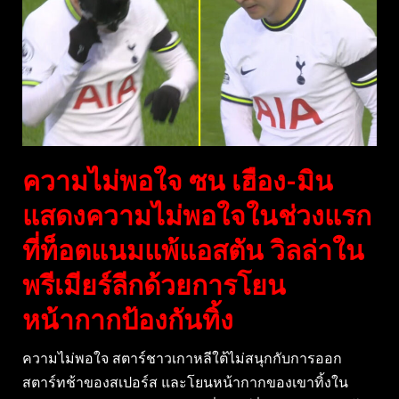
ความไม่พอใจ ซน เฮือง-มิน
แสดงความไม่พอใจในช่วงแรก
ที่ท็อตแนมแพ้แอสตัน วิลล่าใน
พรีเมียร์ลีกด้วยการโยน
หน้ากากป้องกันทิ้ง
ความไม่พอใจ สตาร์ชาวเกาหลีใต้ไม่สนุกกับการออก
สตาร์ทช้าของสเปอร์ส และโยนหน้ากากของเขาทิ้งใน