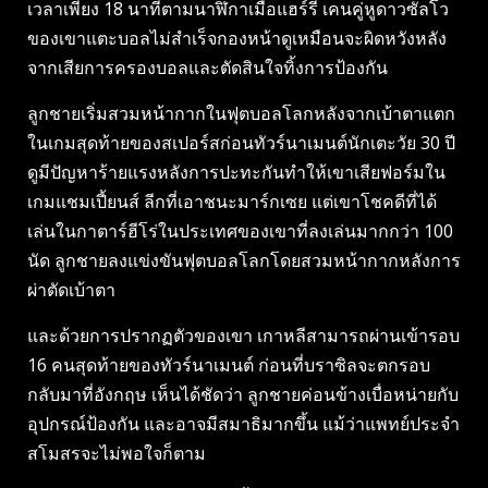
เวลาเพียง 18 นาทีตามนาฬิกาเมื่อแฮร์รี่ เคนคู่หูดาวซัลโว
ของเขาแตะบอลไม่สำเร็จกองหน้าดูเหมือนจะผิดหวังหลัง
จากเสียการครองบอลและตัดสินใจทิ้งการป้องกัน
ลูกชายเริ่มสวมหน้ากากในฟุตบอลโลกหลังจากเบ้าตาแตก
ในเกมสุดท้ายของสเปอร์สก่อนทัวร์นาเมนต์นักเตะวัย 30 ปี
ดูมีปัญหาร้ายแรงหลังการปะทะกันทำให้เขาเสียฟอร์มใน
เกมแชมเปี้ยนส์ ลีกที่เอาชนะมาร์กเซย แต่เขาโชคดีที่ได้
เล่นในกาตาร์ฮีโร่ในประเทศของเขาที่ลงเล่นมากกว่า 100
นัด ลูกชายลงแข่งขันฟุตบอลโลกโดยสวมหน้ากากหลังการ
ผ่าตัดเบ้าตา
และด้วยการปรากฏตัวของเขา เกาหลีสามารถผ่านเข้ารอบ
16 คนสุดท้ายของทัวร์นาเมนต์ ก่อนที่บราซิลจะตกรอบ
กลับมาที่อังกฤษ เห็นได้ชัดว่า ลูกชายค่อนข้างเบื่อหน่ายกับ
อุปกรณ์ป้องกัน และอาจมีสมาธิมากขึ้น แม้ว่าแพทย์ประจำ
สโมสรจะไม่พอใจก็ตาม