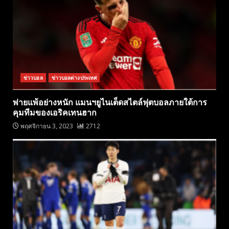
ข่าวบอล
ข่าวบอลต่างประเทศ
พ่ายแพ้อย่างหนัก แมนฯยูไนเต็ดสไตล์ฟุตบอลภายใต้การ
คุมทีมของเอริคเทนฮาก
พฤศจิกายน 3, 2023
2712