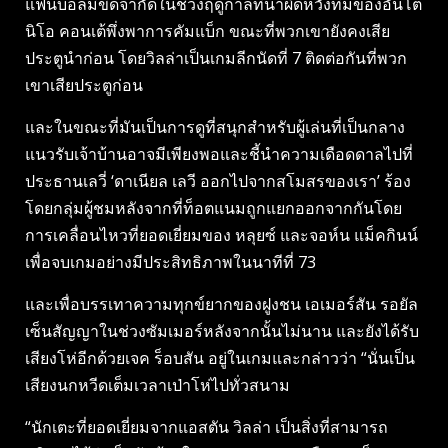
แฟนบอลมีขีดจำกัดในช่วงฤดูกาลที่น่าผิดหวังทีมของอันโต
นิโอ คอนเต้พึ่งพาการคัมแบ็ก ขณะที่พวกเขายังคงเสีย
ประตูนำก่อน โดยวิลล่าเป็นเกมลีกนัดที่ 7 ติดต่อกันที่พวก
เขาเสียประตูก่อน
และในขณะที่มันเป็นการดูที่สนุกสำหรับผู้เล่นที่เป็นกลาง
แนวรับเจ้าบ้านอาจมีเพียงพอและชี้นำความเดือดดาลไปที่
ประธานเลวี่ ‘ดาเนียล เลวี ออกไปจากสโมสรของเรา’ ร้อง
โดยกลุ่มผู้ชมหลังจากที่ท็อตแนมถูกแยกออกจากกันโดย
การเคลื่อนไหวที่ยอดเยี่ยมของ หลุยซ์ และจอห์น แม็คกินน์
เพื่อจบเกมอย่างมีประสิทธิภาพในนาทีที่ 73
และเพื่อบรรเทาความทุกข์ยากของฝูงชน เอเมอร์สัน รอยัล
เซ็นสัญญาในช่วงซัมเมอร์หลังจากนั้นไม่นาน และยังได้รับ
เสียงโห่อีกด้วยเจค ร็อบสัน อยู่ในเกมและกล่าวว่า “นั่นเป็น
เสียงนกหวีดเต็มเวลาเป่าโห่ไปทั่วสนาม
“นักเตะที่ยอดเยี่ยมจากแอสตัน วิลล่า เป็นสิ่งที่สามารถ