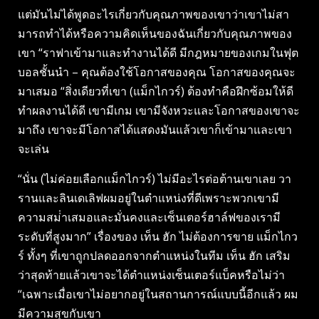
แต่มันไม่ได้พูดอะไรเกี่ยวกับคุณภาพของเขาว่าเขาไม่สา
มารถทําได้หรือความคิดเห็นของฉันเกี่ยวกับคุณภาพของ
เขา “ราฟาเข้ามาและทํางานได้ดี มีกฎหมายของเกมในฟุต
บอลชั้นนํา – คุณต้องใช้โอกาสของคุณ โอกาสของคุณจะ
มาเสมอ “สิ่งเดียวที่เขา (แม็กไกวร์) ต้องทําคือฝึกซ้อมให้ดี
ทําผลงานได้ดี เขามีเกม เขามีจังหวะและโอกาสของเขาจะ
มาถึง เขาจะมีโอกาสได้แสดงมันแล้วเขาก็เข้ามาและเขา
จะเล่น
“นั่น (ไม่ค่อยเลือกแม็กไกวร์) ไม่มีอะไรต่อต้านเขาเลย วา
รานและลินเดเลิฟผมอยู่ในตําแหน่งที่ดีเพราะพวกเขามี
ความสม่ําเสมอและมั่นคงและเซ็นเตอร์ฮาล์ฟของเรามี
ระดับที่สูงมาก” เรื่องของ เท็น ฮัก ไม่ต้องการขาย แม็กไกว
ร์ ทั้งๆ ที่เขาถูกปลดออกจากตําแหน่งในทีม เท็น ฮัก เสริม
ว่าสุดท้ายแล้วเขาจะได้ตําแหน่งเซ็นเตอร์แบ็คหรือไม่ว่า
“เฉพาะเมื่อเขาไม่อยากอยู่ในสถานการณ์แบบนี้อีกแล้ว ผม
มีความสุขกับเขา