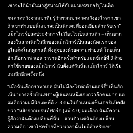
เขาจะได้นํามันมาสู่สนามให้กับแมนเชสเตอร์ยูไนเต็ด
ผมคาดหวังจากเขาทีมรู้ว่าพวกเขาคาดหวังอะไรจากเขา
ถ้าเขาทําแบบนั้นเขาจะเป็นนักเตะที่ยอดเยี่ยมสําหรับเรา”
แม็กไกวร์ปลดประจําการไม่มีอะไรเป็นส่วนตัว – เท็นฮาก
สองในสามนัดในลีกของแม็กไกวร์เป็นสองนัดแรกของ
ยูไนเต็ดในฤดูกาลนี้ ทั้งคู่จบลงด้วยความพ่ายแพ้ โดยเท็น
ฮักเลือกราฟาเอล วารานอีกครั้งสําหรับแมตช์เดย์ที่ 3 ด้วย
ค่าใช้จ่ายของแม็กไกวร์ นับตั้งแต่วันนั้น แม็กไกวร์ ได้เริ่ม
เกมลีกอีกครั้งหนึ่ง
“เมื่อฉันเลือกราฟาเอล มันไม่มีอะไรต่อต้านแฮร์รี่” เท็นฮัก
เน้น “บางครั้งเป็นเพราะผู้เล่นคนหนึ่งเก่งกว่าอีกคนมาก แต่
ผมคิดว่าผมมีนักเตะที่ดี 2-3 คนในตําแหน่งเซ็นเตอร์แบ็คฝั่ง
ขวา “หลังจากเบรนท์ฟอร์ด [แพ้ 4-0] ผมเลือก ฉันมีความ
รู้สึกว่าฉันต้องเปลี่ยนที่นั่น – ส่วนตัว แต่ฉันต้องเปลี่ยน
ความคิด “เขาโชคร้ายที่ช่วงเวลานั้นไม่ดีสําหรับเขา