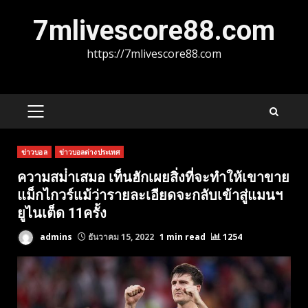
Skip
7mlivescore88.com
to
content
https://7mlivescore88.com
PRIMARY
MENU
ข่าวบอล
ข่าวบอลต่างประเทศ
ความสม่ําเสมอ เท็นฮักเผยสิ่งที่จะทําให้เขาขาย
แม็กไกวร์แม้ว่ารายละเอียดจะกลับเข้าสู่แมนฯ
ยูไนเต็ด 11ครั้ง
admins
ธันวาคม 15, 2022
1 min read
1254