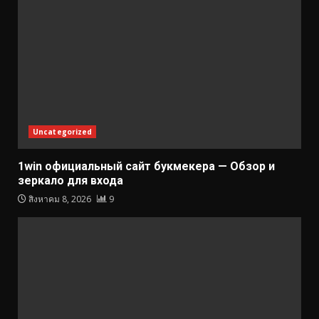
Uncategorized
1win официальный сайт букмекера — Обзор и
зеркало для входа
สิงหาคม 8, 2026
9