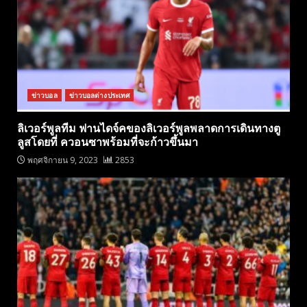
ข่าวบอล
ข่าวบอลต่างประเทศ
ลิเวอร์พูลทีม ฟานไดจ์คของลิเวอร์พูลพลาดการเดินทางตู
ลูสโดยที่ ควอนซาพร้อมที่จะก้าวขึ้นมา
พฤศจิกายน 9, 2023
2853