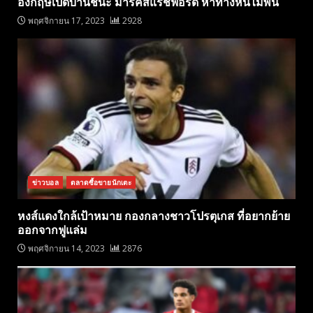
อังกฤษเปิดบ้านชนะ มาร์คัสแรชฟอร์ด หาทางหนีไม่พ้น
พฤศจิกายน 17, 2023
2928
ข่าวบอล
ตลาดซื้อขายนักเตะ
หงส์แดงใกล้เป้าหมาย กองกลางชาวโปรตุเกส ที่อยากย้าย
ออกจากฟูแล่ม
พฤศจิกายน 14, 2023
2876