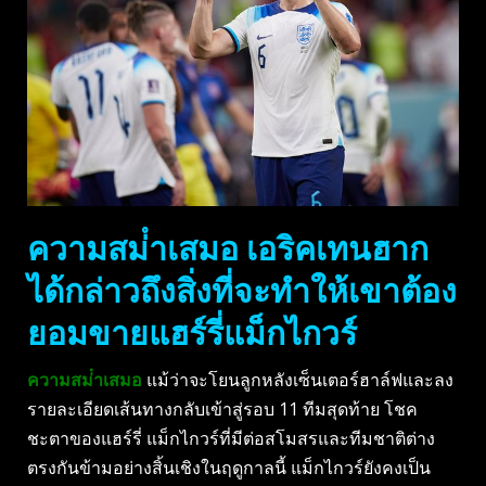
ความสม่ําเสมอ เอริคเทนฮาก
ได้กล่าวถึงสิ่งที่จะทําให้เขาต้อง
ยอมขายแฮร์รี่แม็กไกวร์
ความสม่ําเสมอ
แม้ว่าจะโยนลูกหลังเซ็นเตอร์ฮาล์ฟและลง
รายละเอียดเส้นทางกลับเข้าสู่รอบ 11 ทีมสุดท้าย โชค
ชะตาของแฮร์รี่ แม็กไกวร์ที่มีต่อสโมสรและทีมชาติต่าง
ตรงกันข้ามอย่างสิ้นเชิงในฤดูกาลนี้ แม็กไกวร์ยังคงเป็น