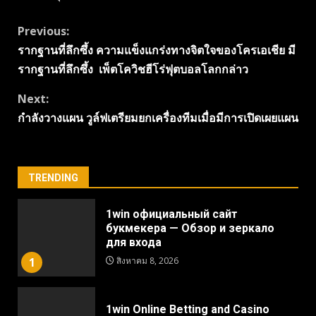
Continue
Previous:
รากฐานที่ลึกซึ้ง ความแข็งแกร่งทางจิตใจของโครเอเชีย มี
Reading
รากฐานที่ลึกซึ้ง เพ็ตโควิชฮีโร่ฟุตบอลโลกกล่าว
Next:
กำลังวางแผน วูล์ฟเตรียมยกเครื่องทีมเมื่อมีการเปิดเผยแผน
TRENDING
1win официальный сайт
букмекера — Обзор и зеркало
для входа
1
สิงหาคม 8, 2026
1win Online Betting and Casino