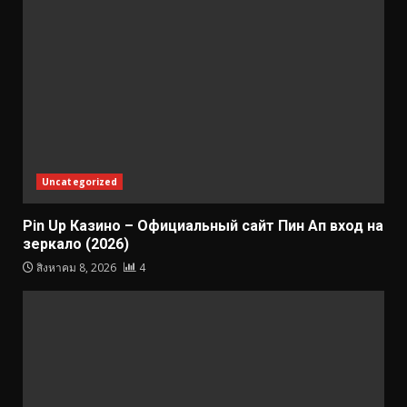
Uncategorized
Pin Up Казино – Официальный сайт Пин Ап вход на
зеркало (2026)
สิงหาคม 8, 2026
4