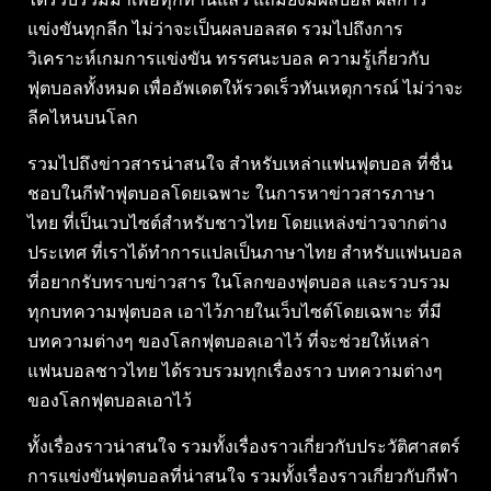
แข่งขันทุกลีก ไม่ว่าจะเป็นผลบอลสด รวมไปถึงการ
วิเคราะห์เกมการแข่งขัน ทรรศนะบอล ความรู้เกี่ยวกับ
ฟุตบอลทั้งหมด เพื่ออัพเดตให้รวดเร็วทันเหตุการณ์ ไม่ว่าจะ
ลีคไหนบนโลก
รวมไปถึงข่าวสารน่าสนใจ สำหรับเหล่าแฟนฟุตบอล ที่ชื่น
ชอบในกีฬาฟุตบอลโดยเฉพาะ ในการหาข่าวสารภาษา
ไทย ที่เป็นเวบไซต์สำหรับชาวไทย โดยแหล่งข่าวจากต่าง
ประเทศ ที่เราได้ทำการแปลเป็นภาษาไทย สำหรับแฟนบอล
ที่อยากรับทราบข่าวสาร ในโลกของฟุตบอล และรวบรวม
ทุกบทความฟุตบอล เอาไว้ภายในเว็บไซต์โดยเฉพาะ ที่มี
บทความต่างๆ ของโลกฟุตบอลเอาไว้ ที่จะช่วยให้เหล่า
แฟนบอลชาวไทย ได้รวบรวมทุกเรื่องราว บทความต่างๆ
ของโลกฟุตบอลเอาไว้
ทั้งเรื่องราวน่าสนใจ รวมทั้งเรื่องราวเกี่ยวกับประวัติศาสตร์
การแข่งขันฟุตบอลที่น่าสนใจ รวมทั้งเรื่องราวเกี่ยวกับกีฬา