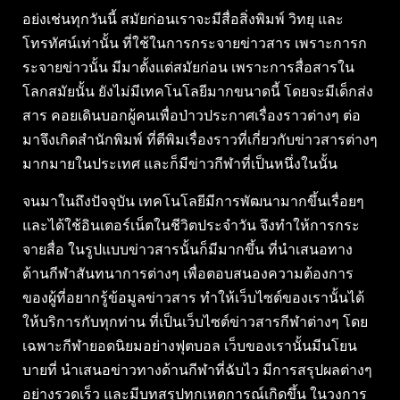
อย่งเช่นทุกวันนี้ สมัยก่อนเราจะมีสื่อสิ่งพิมพ์ วิทยุ และ
โทรทัศน์เท่านั้น ที่ใช้ในการกระจายข่าวสาร เพราะการก
ระจายข่าวนั้น มีมาตั้งแต่สมัยก่อน เพราะการสื่อสารใน
โลกสมัยนั้น ยังไม่มีเทคโนโลยีมากขนาดนี้ โดยจะมีเด็กส่ง
สาร คอยเดินบอกผู้คนเพื่อป่าวประกาศเรื่องราวต่างๆ ต่อ
มาจึงเกิดสำนักพิมพ์ ที่ตีพิมเรื่องราวที่เกี่ยวกับข่าวสารต่างๆ
มากมายในประเทศ และก็มีข่าวกีฬาที่เป็นหนึ่งในนั้น
จนมาในถึงปัจจุบัน เทคโนโลยีมีการพัฒนามากขึ้นเรื่อยๆ
และได้ใช้อินเตอร์เน็ตในชีวิตประจำวัน จึงทำให้การกระ
จายสื่อ ในรูปแบบข่าวสารนั้นก็มีมากขึ้น ที่นำเสนอทาง
ด้านกีฬาสันทนาการต่างๆ เพื่อตอบสนองความต้องการ
ของผู้ที่อยากรู้ข้อมูลข่าวสาร ทำให้เว็บไซต์ของเรานั้นได้
ให้บริการกับทุกท่าน ที่เป็นเว็บไซต์ข่าวสารกีฬาต่างๆ โดย
เฉพาะกีฬายอดนิยมอย่างฟุตบอล เว็บของเรานั้นมีนโยน
บายที่ นำเสนอข่าวทางด้านกีฬาที่ฉับไว มีการสรุปผลต่างๆ
อย่างรวดเร็ว และมีบทสรุปทุกเหตุการณ์เกิดขึ้น ในวงการ