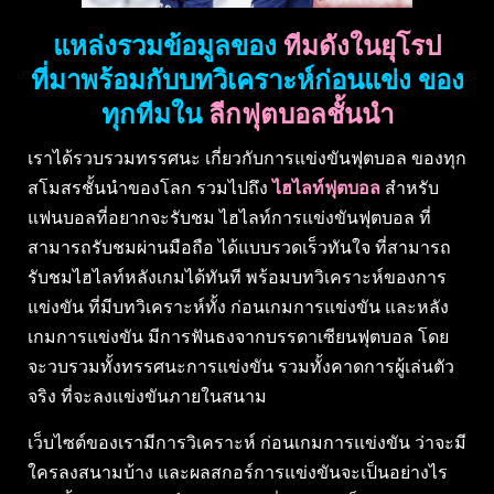
แหล่งรวมข้อมูลของ
ทีมดังในยุโรป
ที่มาพร้อมกับบทวิเคราะห์ก่อนแข่ง ของ
ทุกทีมใน
ลีกฟุตบอลชั้นนำ
เราได้รวบรวมทรรศนะ เกี่ยวกับการแข่งขันฟุตบอล ของทุก
สโมสรชั้นนำของโลก รวมไปถึง
ไฮไลท์ฟุตบอล
สำหรับ
แฟนบอลที่อยากจะรับชม ไฮไลท์การแข่งขันฟุตบอล ที่
สามารถรับชมผ่านมือถือ ได้แบบรวดเร็วทันใจ ที่สามารถ
รับชมไฮไลท์หลังเกมได้ทันที พร้อมบทวิเคราะห์ของการ
แข่งขัน ที่มีบทวิเคราะห์ทั้ง ก่อนเกมการแข่งขัน และหลัง
เกมการแข่งขัน มีการฟันธงจากบรรดาเซียนฟุตบอล โดย
จะวบรวมทั้งทรรศนะการแข่งขัน รวมทั้งคาดการผู้เล่นตัว
จริง ที่จะลงแข่งขันภายในสนาม
เว็บไซต์ของเรามีการวิเคราะห์ ก่อนเกมการแข่งขัน ว่าจะมี
ใครลงสนามบ้าง และผลสกอร์การแข่งขันจะเป็นอย่างไร