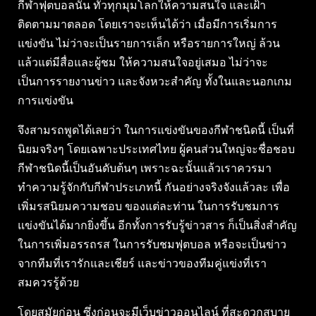
กีฬาฟุตบอลนั้น ทั่วทุกมุมโลกให้ความสนใจ และเฝ้า
ติดตามมาตลอด โดยเราจะเห็นได้ว่า เมื่อมีการเริ่มการ
แข่งขัน ไม่ว่าจะเป็นรายการเล็ก หรือรายการใหญ่ ล้วน
แล้วแต่มีสื่อและผู้ชม ให้ความสนใจอยู่เสมอ ไม่ว่าจะ
เป็นการรายงานข่าว และจังหวะสำคัญ ทั้งในและนอกเกม
การแข่งขัน
จึงสามรถพูดได้เลยว่า ในการแข่งขันของกีฬาชนิดนี้ เป็นที่
นิยมจริงๆ โดยเฉพาะประเทศไทย ผู้คนส่วนใหญ่จะชื่อชอบ
กีฬาชนิดนี้เป็นอันดับต้นๆ เพราะฉะนั้นแล้วเราควรมา
ทำความรู้จักกับกีฬาประเภทนี้ กันอย่างจริงจังแล้วละ เพื่อ
เพิ่มรสนิยมความชอบ ของแต่ละท่าน ในการรับชมการ
แข่งขันได้มากยิ่งขึ้น อีกทั้งการรับรู้ข่าวสาร ก็เป็นสิ่งสำคัญ
ในการเพิ่มอรรถรส ในการรับชมฟุตบอล หรือจะเป็นข่าว
จากทีมที่เรารักและเชียร์ และข่าวของทีมคู่แข่งที่เรา
สมควรรู้ด้วย
โดยสมัยก่อน ซึ่งก่อนจะมีเว็บข่าวออนไลน์ ที่สะดวกสบาย