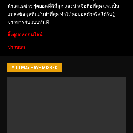
นำเสนอข่าวฟุตบอลที่ดีที่สุด และน่าเชื่อถือที่สุด และเป็น
แหล่งข้อมูลที่แม่นยำที่สุด ทำให้คอบอลตัวจริง ได้รับรู้
ข่าวสารกับแบบทันที
ลิ้งดูบอลออนไลน์
ข่าวบอล
YOU MAY HAVE MISSED