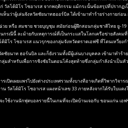
 วัลโด้มิโร โซอาเรส จากพฤติกรรม​ แม้กระนั้น​ข้อสรุปที่ปรากฏเป็น​ 
เห็นว่าผู้เล่นจังหวัดชัยนาทฮออร์บิล​ ได้เข้ามาทำร้ายร่างกายก่อน 
ฉ่วย หรือ สมชาย ชวยบุญชุม สมัยก่อนผู้ฝึกสอนกลุ่มชาติไทย ยู-19 ที
ในกรณีนี้ ละม้ายกับเหตุการณ์ที่เป็นกระแสในโลกเครือข่ายสังคมที
โด้มิโร โซอาเรส แนวรุกของกลุ่มจังหวัดตราดเอฟซี ที่โดนเหวี่ยงก
วัดชัยนาท ​ฮอร์นบิล​ และก็ยังรวมทั้งมีผู้เล่นบางบุคคล เข้ามาทำร
ุ่มสำหรับเพื่อการชิงชัยในตอนโค้งสุดท้ายซึ่งกลุ่มกำลังนำเป็นหัวหน
ูกการเปิดเผยแพร่ไปยังต่างประเทศรวมทั้งบางทีอาจเกิดที่วิพากวิจาร
ื้นฐาน วัลโด้มิโร โซอาเรส แผงหน้าเลข 33 ภายหลังจากได้รับใบแด
จะใช้งานนักฟุตบอลรายนี้ในเกมที่จะเปิดบ้านเจอกับ ขอนแก่น เอฟซ