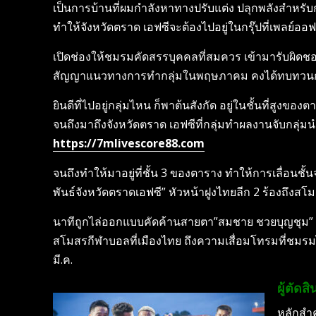
เป็นการบ้านที่ผมกำลังหาทางปรับแต่ง ปลุกพลังสำหรับกา
ทำให้จังหวัดตราด เอฟซีจะต้องไปอยู่ในกรุ๊ปที่เพลย์ออฟ เพ
เปิดช่องให้ชมรมคัดสรรบุคคลที่สมควร เข้ามารับผิดชอ
สัญญาแนวทางการทำกลุ่มในพฤษภาคม คงได้ทบทวนกับปร
ยินดีที่ไปอยู่กลุ่มไหน ก็พาต้นสังกัด อยู่ในชั้นที่สูงข
จนถึงมาถึงจังหวัดตราด เอฟซีที่กลุ่มทำผลงานจับกลุ่
https://7mlivescore88.com
จนถึงทำให้มาอยู่ที่ชั้น 3 ของตาราง ทำให้การเลื่อนชั้
พันธ์จังหวัดตราด​เอฟซี​” หัวหน้าฝูงไทยลีก​ 2​ ร้องถ
นาทีถูกไล่ออกแบบคัดค้านสายตา”สมชาย ชวยบุญชุม” ผู้ฝึ
สโมสรกีฬาบอลที่เมืองไทย​ ถึงความเสื่อมโทรมที่ชมรมได้
มี.ค.
ผู้ตัด
หลักสำค