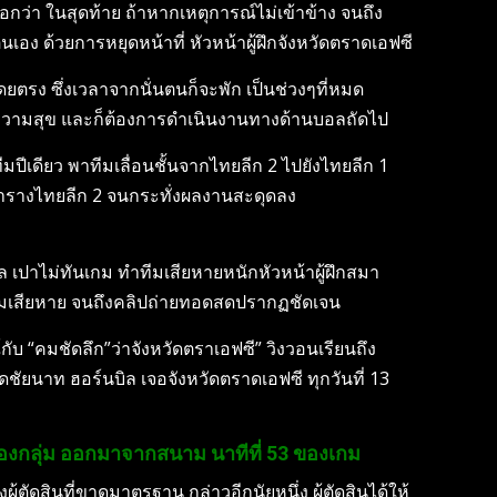
อกว่า ในสุดท้าย ถ้าหากเหตุการณ์ไม่เข้าข้าง จนถึง
จตนเอง ด้วยการหยุดหน้าที่ หัวหน้าผู้ฝึกจังหวัดตราดเอฟซี
ตรง ซึ่งเวลาจากนั่นตนก็จะพัก เป็นช่วงๆที่หมด
ความสุข และก็ต้องการดำเนินงานทางด้านบอลถัดไป
มทีมปีเดียว พาทีมเลื่อนชั้นจากไทยลีก 2 ไปยังไทยลีก 1
งตารางไทยลีก 2 จนกระทั่งผลงานสะดุดลง
ล​ เปาไม่ทันเกม​ ทำทีมเสียหายหนักหัวหน้าผู้ฝึกสมา
ทำทีมเสียหาย​ จนถึงคลิปถ่ายทอดสดปรากฏชัดเจน
ับ​ “คมชัดลึก”ว่าจังหวัดตราเอฟซี” วิงวอนเรียนถึง
นาท ​ฮอร์นบิล​ เจอ​จังหวัดตราด​เอฟซี​ ทุกวันที่ 13
ของกลุ่ม ออกมาจากสนาม​ นาทีที่ 53 ของเกม
ัดสินที่ขาดมาตรฐาน​ กล่าวอีกนัยหนึ่ง​ ผู้ตัดสินได้ให้