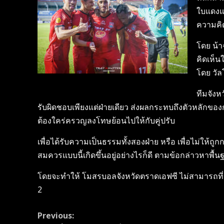
ใบแดงแก่
ความคิด
โดย น้า
คิดเห็น
โดย วัล
ทีมจังห
รับผิดชอบเพียงแต่ฝ่ายเดียว ส่งผลกระทบถึงตัวหลักของกล
ต้องใคร่ครวญลงโทษย้อนไปให้กับคู่ปรับ
เพื่อได้รับความเป็นธรรมทั้งสองฝ่าย หรือ เพื่อไม่ให้ถ
สมควรแบบนี้เกิดขึ้นอยู่อย่างไรก็ดี ตามข้อกล่าวหาพ
โดยจะทำให้ โมสรบอลจังหวัดตราด​เอฟซี​ ไม่สามารถที่
2
Continue
Previous: