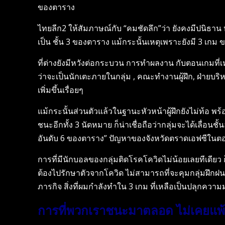
ของตาราง
ไทยลีก2 ให้สัมภาษณ์กับ “คมชัดลึก”ว่า ยังคงมีปนิธาน ห
เป็น ชั้น 3 ของตาราง แม้กระนั้นเหตุเพราะยังมี 3 เกม ข
ที่ต่างยังมีหวังต่อกระบวน การทำผลงาน กับตอนเกมที่เหล
ว่าจะเป็นนักเตะภายในกลุ่ม , คณะทำงานผู้ฝึก, ฝ่ายบร
เพิ่มขึ้นเรื่อยๆ
แม้กระนั้นส่วนตัวแล้วในฐานะหัวหน้าผู้ฝึกยังไม่ท้อ พร
ชนะอีกทั้ง 3 นัดหมาย ก็น่าเชื่อถือว่ากลุ่มจะได้เลื่อนช
อันดับ 6 ของตาราง” ปัญหาของจังหวัดตราดเอฟซีในตอนโค
การที่มีนักบอลของกลุ่มติดโรคโควิดไม่น้อยเลยทีเดียว 
ต้องไปรักษาตัวจากโควิด ไม่สามารถที่จะคุมกลุ่มฝึกฝน 
ภารกิจ สิ่งที่ผมกำลังทำใน 3 เกม ที่เหลือเป็นปลุกความ
การที่พวกเราชนะมาตลอด ไม่เคยแพ้ จน