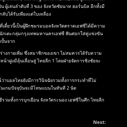
ผู้เล่นลำดับที่ 3 ของ จังหวัดชัยนาท ​ฮอร์นบิล อีกทั้งมี
กลับได้รับเพียงแต่ใบเหลือง
่เดี๋ยวนี้เป็นผู้ฝึกชมรมบอลจังหวัดตราด​เอฟซี​ได้มีความ
่นักเตะกลุ่มกรุงเทพมหานครเอฟซี ฟันศอกใส่คู่แข่งขัน
ำปั้นจาก
้ายร่างกายเพิ่ม ซึ่งสมาชิกของเขา ไม่สมควรได้รับความ
้าฝูงมีลุ้นเลื่อนสู่ ไทยลีก 1 โดยฝ่ายจัดการชิงชัยจะ
ณ์ว่าบอลไทยยังมีการวินิจฉัยรวมทั้งการกระทำที่ไม่
งในเกมปัจจุบันจะมีโทษแบนในทันที 2 นัด
ีรวมทั้งการบุกเยือน จังหวัดระนอง เอฟซีในศึก ไทยลีก
Next: