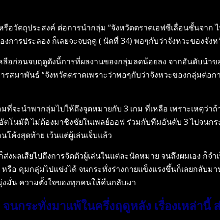
รือวัตถุประสงค์ ต่อการนำกลุ่ม “จังหวัดตราดเอฟซีเลื่อนชั้นจาก ไท
องการประลอง ก็เลยจะจบฤดู ( นัดที่ 34) พอๆกับว่าจังหวะของจังหวัด
ือก่อนจบฤดูดังนี้การที่ผลงานของกลุ่มลดน้อยลง จากอันดับนำของตาราง
ิหารสมาพันธ์ “จังหวัดตราดเพราะว่าพอๆกับว่าจังหวะของกลุ่มต่อกา
้อมที่จะนำพากลุ่มไปให้ถึงจุดหมายกับ 3 เกม ที่เหลือ เพราะเหตุว่าถ
ั้นอัตโนมัติ ไม่ต้องมาชิงชัยในเพลย์ออฟ ร่วมกับทีมอันดับ 3 ไปจนกระ
้งสุดท้าย เว้นแต่ผู้เล่นเจ็บแล้ว
ก็ส่งผลเสียไปถึงการจัดตัวผู้เล่นในแต่ละนัดหมาย จนถึงผมเอง ก็จำเ
หรือ คุมกลุ่มไปแข่งได้ จนกระทั่งร่างกายแข็งแรงขึ้นก็เลยกลับมาปฏ
มุ่งมั่น ความตั้งใจของทุกคนให้คืนกลับมา
กระทั่งมาแพ้ในครึ่งฤดูหลัง เรื่องเหล่านี้ 