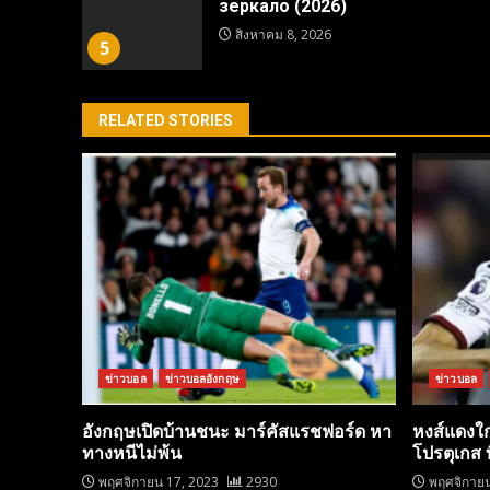
зеркало (2026)
สิงหาคม 8, 2026
5
RELATED STORIES
ข่าวบอล
ข่าวบอลอังกฤษ
ข่าวบอล
อังกฤษเปิดบ้านชนะ มาร์คัสแรชฟอร์ด หา
หงส์แดงใ
ทางหนีไม่พ้น
โปรตุเกส 
พฤศจิกายน 17, 2023
2930
พฤศจิกายน