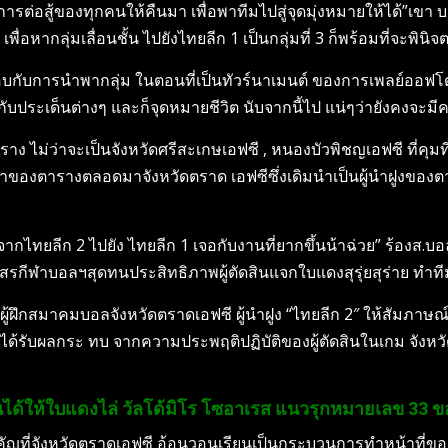
รต่อสู้ของทุกคนให้คืนมา เพื่อพาทีมไปสู่จุดมุ่งหมายให้ได้”เขา บ
ื่อหากลุ่มเลื่อนชั้น ไปยังไทยลีก 1 เป็นกลุ่มที่ 3 ก็พร้อมที่จะพินิ
บกับการนำพากลุ่ม ในตอนที่เป็นทัวร์นาเมนต์ ของการเพลย์ออฟโดย
ะเด็นต่างๆ และก็จุดหมายชีวิต นับจากนี้ไป แน่ๆว่ายังคงจะมี
องตาราง ไม่ว่าจะเป็นจังหวัดศรีสะเกษเอฟซี , หนองบัวพิชญเอฟซี ที่คุ
มนำของตารางตลอดมาจังหวัดตราด เอฟซีซึ่งเดิมนำเป็นผู้นำฝูงขอ
นจากไทยลีก 2 ไปยัง ไทยลีก 1 เจอกับงานที่ยากขึ้นน้าฉ่วย” ร้องส.บอ
ึงสโมสรกีฬาบอลฯสุดทนประสิทธิภาพผู้ตัดสินแจกใบแดงสุรุ่ยสุร่าย​ 
กสมาคมบอลจังหวัดตราด​เอฟซี​ ผู้นำฝูง “ไทยลีก​ 2″​ ให้สัมภาษณ์ก
รับผลกระ ทบ​ จากความประพฤติปฏิบัติของผู้ตัดสินในเกม​ จังหวัดชัย
สิน​ได้ให้ใบแดงไล่ วัลโด้มิโร โซอาเรส แนวรุกหมายเลข 33 
ัญที่จังหวัดตราด​เอฟซี​ อ้อนวอนเรียนเป็นกระบวนการทำหน้าที่ของผู้ต