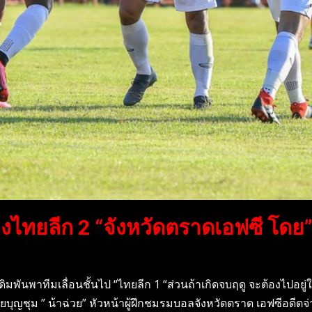
งไทยลีก 2 “จังหวัดตราดเอฟซี โดย
เดิมพันพาทีมเลื่อนชั้นไป “ไทยลีก 1 “ส่วนถ้าเกิดจบฤดู จะต้องไป
บุญชุม ” น้าฉ่วย” หัวหน้าผู้ฝึกชมรมบอลจังหวัดตราด เอฟซีอดีตจ่าฝ